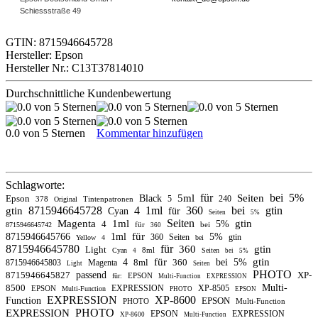
Schiessstraße 49
GTIN: 8715946645728
Hersteller: Epson
Hersteller Nr.: C13T37814010
Durchschnittliche Kundenbewertung
0.0 von 5 Sternen
Kommentar hinzufügen
Schlagworte:
für
bei
5%
5ml
Seiten
Epson
Black
5
240
378
Tintenpatronen
Original
8715946645728
4
1ml
360
bei
gtin
gtin
Cyan
für
Seiten
5%
Seiten
Magenta
1ml
gtin
4
5%
für
bei
8715946645742
360
für
8715946645766
1ml
5%
360
Seiten
gtin
Yellow
4
bei
8715946645780
für
360
gtin
Light
8ml
Cyan
Seiten
4
bei
5%
für
gtin
4
8ml
360
bei
5%
8715946645803
Magenta
Light
Seiten
PHOTO
8715946645827
passend
XP-
EPSON
für:
Multi-Function
EXPRESSION
8500
Multi-
EXPRESSION
XP-8505
EPSON
Multi-Function
PHOTO
EPSON
EXPRESSION
XP-8600
Function
EPSON
PHOTO
Multi-Function
PHOTO
EXPRESSION
EPSON
EXPRESSION
XP-8600
Multi-Function