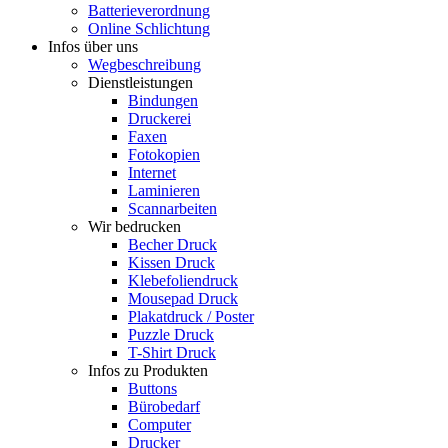
Batterieverordnung
Online Schlichtung
Infos über uns
Wegbeschreibung
Dienstleistungen
Bindungen
Druckerei
Faxen
Fotokopien
Internet
Laminieren
Scannarbeiten
Wir bedrucken
Becher Druck
Kissen Druck
Klebefoliendruck
Mousepad Druck
Plakatdruck / Poster
Puzzle Druck
T-Shirt Druck
Infos zu Produkten
Buttons
Bürobedarf
Computer
Drucker