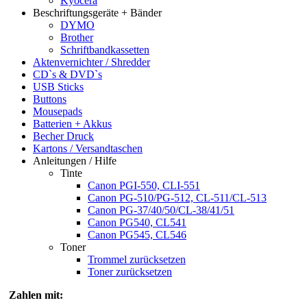
Kyocera
Beschriftungsgeräte + Bänder
DYMO
Brother
Schriftbandkassetten
Aktenvernichter / Shredder
CD`s & DVD`s
USB Sticks
Buttons
Mousepads
Batterien + Akkus
Becher Druck
Kartons / Versandtaschen
Anleitungen / Hilfe
Tinte
Canon PGI-550, CLI-551
Canon PG-510/PG-512, CL-511/CL-513
Canon PG-37/40/50/CL-38/41/51
Canon PG540, CL541
Canon PG545, CL546
Toner
Trommel zurücksetzen
Toner zurücksetzen
Zahlen mit: