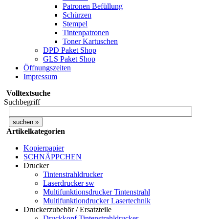
Patronen Befüllung
Schürzen
Stempel
Tintenpatronen
Toner Kartuschen
DPD Paket Shop
GLS Paket Shop
Öffnungszeiten
Impressum
Volltextsuche
Suchbegriff
Artikelkategorien
Kopierpapier
SCHNÄPPCHEN
Drucker
Tintenstrahldrucker
Laserdrucker sw
Multifunktionsdrucker Tintenstrahl
Multifunktiondrucker Lasertechnik
Druckerzubehör / Ersatzteile
Druckkopf Tintenstrahldrucker