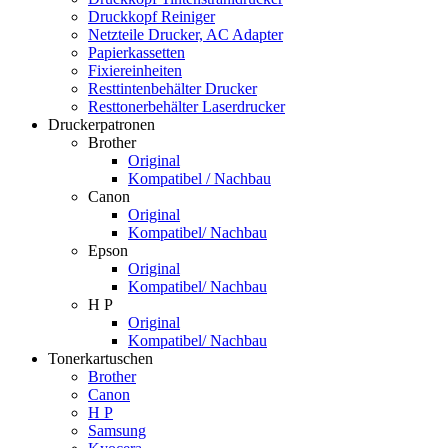
Druckkopf Reiniger
Netzteile Drucker, AC Adapter
Papierkassetten
Fixiereinheiten
Resttintenbehälter Drucker
Resttonerbehälter Laserdrucker
Druckerpatronen
Brother
Original
Kompatibel / Nachbau
Canon
Original
Kompatibel/ Nachbau
Epson
Original
Kompatibel/ Nachbau
H P
Original
Kompatibel/ Nachbau
Tonerkartuschen
Brother
Canon
H P
Samsung