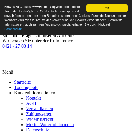
Hinweis zu Cookies: www.Bimbos-CopyShop.de möchte
OK
Ihnen den bestmöglichen Service bieten und speichert
dazu Informationen über Ihren Besuch in sogenannte Cookies. Durch die Nutzung dieser
Webseite erklären Sie sich mit der Verwendung von Cookies einverstanden. Detaillierte
Informationen, auch zu Ihrem Widerspruchsrecht, erhalten Sie durch Klick auf
Datenschutz
Sie haben Fragen zu unseren Artikeln?
Wir beraten Sie unter der Rufnummer:
0421 / 27 08 14
Anmelden
|
Warenkorb
Menü
Startseite
Topangebote
Kundeninformationen
Kontakt
AGB
Versandkosten
Zahlungsarten
Widerrufsrecht
Muster Widerrufsformular
Datenschutz