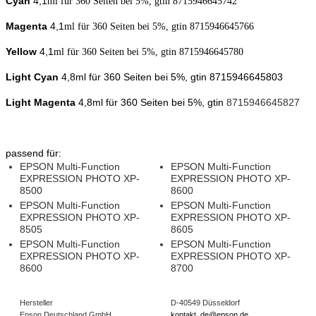
Cyan
4,1
ml für 360
Seiten bei 5%, gtin
8715946645742
Magenta
4,1
ml für 360
Seiten bei 5%, gtin
8715946645766
Yellow
4,1
ml für 360
Seiten bei 5%, gtin
8715946645780
Light Cyan
4,8ml für 360 Seiten bei 5%, gtin
8715946645803
Light Magenta
4,8ml für 360 Seiten bei 5%, gtin
8715946645827
passend für:
EPSON Multi-Function
EPSON Multi-Function
EXPRESSION PHOTO XP-
EXPRESSION PHOTO XP-
8500
8600
EPSON Multi-Function
EPSON Multi-Function
EXPRESSION PHOTO XP-
EXPRESSION PHOTO XP-
8505
8605
EPSON Multi-Function
EPSON Multi-Function
EXPRESSION PHOTO XP-
EXPRESSION PHOTO XP-
8600
8700
Hersteller
D-40549 Düsseldorf
Epson Deutschland GmbH
kontakt_de@epson.de