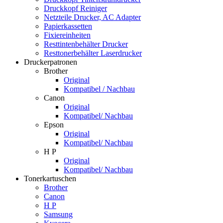
Druckkopf Reiniger
Netzteile Drucker, AC Adapter
Papierkassetten
Fixiereinheiten
Resttintenbehälter Drucker
Resttonerbehälter Laserdrucker
Druckerpatronen
Brother
Original
Kompatibel / Nachbau
Canon
Original
Kompatibel/ Nachbau
Epson
Original
Kompatibel/ Nachbau
H P
Original
Kompatibel/ Nachbau
Tonerkartuschen
Brother
Canon
H P
Samsung