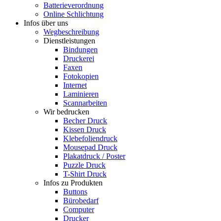
Batterieverordnung
Online Schlichtung
Infos über uns
Wegbeschreibung
Dienstleistungen
Bindungen
Druckerei
Faxen
Fotokopien
Internet
Laminieren
Scannarbeiten
Wir bedrucken
Becher Druck
Kissen Druck
Klebefoliendruck
Mousepad Druck
Plakatdruck / Poster
Puzzle Druck
T-Shirt Druck
Infos zu Produkten
Buttons
Bürobedarf
Computer
Drucker