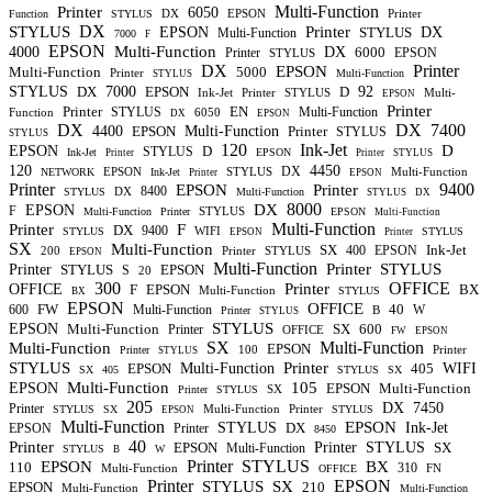
Multi-Function
Printer
6050
DX
EPSON
Printer
Function
STYLUS
DX
STYLUS
Printer
EPSON
STYLUS
DX
Multi-Function
7000
F
EPSON
Multi-Function
4000
DX
6000
Printer
EPSON
STYLUS
DX
Printer
EPSON
Multi-Function
5000
Printer
Multi-Function
STYLUS
STYLUS
DX
7000
EPSON
D
92
Ink-Jet
Printer
STYLUS
Multi-
EPSON
Printer
Printer
EN
STYLUS
Multi-Function
Function
6050
DX
EPSON
DX
DX
7400
4400
EPSON
Multi-Function
Printer
STYLUS
STYLUS
120
Ink-Jet
D
EPSON
D
STYLUS
Ink-Jet
EPSON
Printer
Printer
STYLUS
120
4450
DX
EPSON
STYLUS
Multi-Function
NETWORK
Ink-Jet
Printer
EPSON
Printer
9400
EPSON
Printer
8400
DX
STYLUS
Multi-Function
STYLUS
DX
8000
DX
EPSON
F
STYLUS
Multi-Function
Printer
EPSON
Multi-Function
Multi-Function
Printer
F
DX
9400
WIFI
STYLUS
STYLUS
EPSON
Printer
SX
Multi-Function
SX
Ink-Jet
400
EPSON
200
Printer
STYLUS
EPSON
Multi-Function
Printer
STYLUS
Printer
STYLUS
EPSON
S
20
300
OFFICE
Printer
OFFICE
F
EPSON
BX
Multi-Function
STYLUS
BX
EPSON
OFFICE
FW
40
600
Multi-Function
W
B
Printer
STYLUS
STYLUS
EPSON
Multi-Function
SX
600
Printer
OFFICE
FW
EPSON
SX
Multi-Function
Multi-Function
EPSON
100
Printer
Printer
STYLUS
STYLUS
Printer
EPSON
Multi-Function
405
WIFI
SX
405
STYLUS
SX
Multi-Function
105
EPSON
EPSON
Multi-Function
SX
Printer
STYLUS
205
DX
7450
Printer
Multi-Function
Printer
STYLUS
SX
STYLUS
EPSON
Multi-Function
EPSON
STYLUS
DX
Ink-Jet
EPSON
Printer
8450
40
Printer
EPSON
Printer
STYLUS
SX
Multi-Function
STYLUS
W
B
Printer
STYLUS
EPSON
BX
110
310
Multi-Function
FN
OFFICE
Printer
EPSON
STYLUS
SX
EPSON
210
Multi-Function
Multi-Function