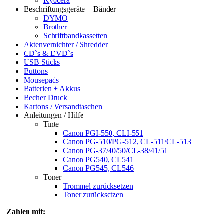
Kyocera
Beschriftungsgeräte + Bänder
DYMO
Brother
Schriftbandkassetten
Aktenvernichter / Shredder
CD`s & DVD`s
USB Sticks
Buttons
Mousepads
Batterien + Akkus
Becher Druck
Kartons / Versandtaschen
Anleitungen / Hilfe
Tinte
Canon PGI-550, CLI-551
Canon PG-510/PG-512, CL-511/CL-513
Canon PG-37/40/50/CL-38/41/51
Canon PG540, CL541
Canon PG545, CL546
Toner
Trommel zurücksetzen
Toner zurücksetzen
Zahlen mit: