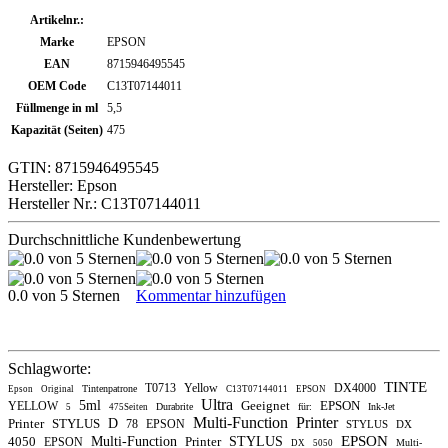
Artikelnr.:
Marke
EPSON
EAN
8715946495545
OEM Code
C13T07144011
Füllmenge in ml
5,5
Kapazität (Seiten)
475
GTIN: 8715946495545
Hersteller: Epson
Hersteller Nr.: C13T07144011
Durchschnittliche Kundenbewertung
0.0 von 5 Sternen
Kommentar hinzufügen
Schlagworte:
TINTE
T0713
Yellow
DX4000
Tintenpatrone
Epson
Original
C13T07144011
EPSON
Ultra
5ml
Geeignet
EPSON
YELLOW
Durabrite
für:
Ink-Jet
5
475Seiten
Multi-Function
Printer
Printer
STYLUS
D
78
EPSON
STYLUS
DX
EPSON
4050
Multi-Function
Printer
STYLUS
EPSON
Multi-
DX
5050