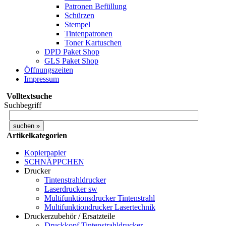
Patronen Befüllung
Schürzen
Stempel
Tintenpatronen
Toner Kartuschen
DPD Paket Shop
GLS Paket Shop
Öffnungszeiten
Impressum
Volltextsuche
Suchbegriff
Artikelkategorien
Kopierpapier
SCHNÄPPCHEN
Drucker
Tintenstrahldrucker
Laserdrucker sw
Multifunktionsdrucker Tintenstrahl
Multifunktiondrucker Lasertechnik
Druckerzubehör / Ersatzteile
Druckkopf Tintenstrahldrucker