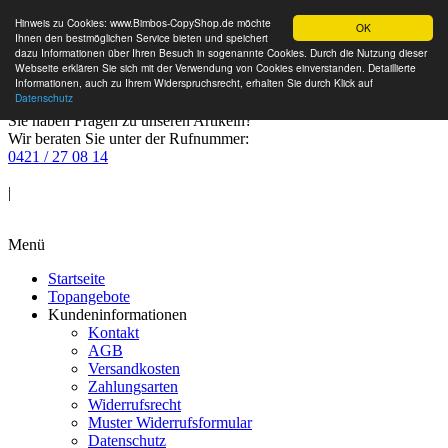
Hinweis zu Cookies: www.Bimbos-CopyShop.de möchte
OK
Ihnen den bestmöglichen Service bieten und speichert
dazu Informationen über Ihren Besuch in sogenannte Cookies. Durch die Nutzung dieser
Webseite erklären Sie sich mit der Verwendung von Cookies einverstanden. Detaillierte
Informationen, auch zu Ihrem Widerspruchsrecht, erhalten Sie durch Klick auf
Datenschutz
Sie haben Fragen zu unseren Artikeln?
Wir beraten Sie unter der Rufnummer:
0421 / 27 08 14
Anmelden
|
Warenkorb
Menü
Startseite
Topangebote
Kundeninformationen
Kontakt
AGB
Versandkosten
Zahlungsarten
Widerrufsrecht
Muster Widerrufsformular
Datenschutz