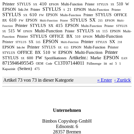
Printer
410
510
W
STYLUS
Multi-Function
Printer
SX
EPSON
STYLUS
SX
STYLUS
EPSON
21
EPSON
Ink-Jet
Printer
Multi-Function
Printer
S
STYLUS
610
STYLUS
OFFICE
EPSON
Printer
Multi-Function
SX
FW
SX
610
STYLUS
EPSON
BX
FW
215
EPSON
Multi-Function
Printer
Multi-
Printer
415
STYLUS
SX
EPSON
Multi-Function
Printer
STYLUS
Function
Multi-Function
STYLUS
515
W
Printer
115
EPSON
Multi-
SX
SX
EPSON
STYLUS
BX
Multi-Function
Printer
OFFICE
Function
510
EPSON
EPSON
Printer
SX
Printer
SX
515
STYLUS
STYLUS
Multi-Function
218
Printer
EPSON
Printer
STYLUS
Multi-Function
EPSON
Ink-Jet
SX
615
Printer
OFFICE
510
EPSON
Multi-Function
BX
W
STYLUS
Artikelnr.:
EPSON
FW
STYLUS
600
Marke
Spezifikationen
SX
EAN
8715946495545
C13T07144011
in
OEM
Füllmenge
5
Code
ml
5
(Seiten)
Kapazität
475
Artikel 73 von 73 in dieser Kategorie
« Erster
‹ Zurück
Unternehmen
Bimbos Copyshop GmbH
Edisonstr. 6
28357 Bremen