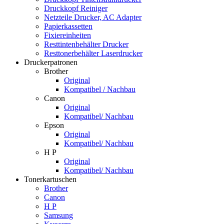
Druckkopf Reiniger
Netzteile Drucker, AC Adapter
Papierkassetten
Fixiereinheiten
Resttintenbehälter Drucker
Resttonerbehälter Laserdrucker
Druckerpatronen
Brother
Original
Kompatibel / Nachbau
Canon
Original
Kompatibel/ Nachbau
Epson
Original
Kompatibel/ Nachbau
H P
Original
Kompatibel/ Nachbau
Tonerkartuschen
Brother
Canon
H P
Samsung