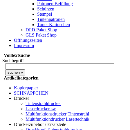
Patronen Befüllung
Schürzen
Stempel
Tintenpatronen
Toner Kartuschen
DPD Paket Shop
GLS Paket Shop
Öffnungszeiten
Impressum
Volltextsuche
Suchbegriff
Artikelkategorien
Kopierpapier
SCHNÄPPCHEN
Drucker
Tintenstrahldrucker
Laserdrucker sw
Multifunktionsdrucker Tintenstrahl
Multifunktiondrucker Lasertechnik
Druckerzubehör / Ersatzteile
Druckkopf Tintenstrahldrucker