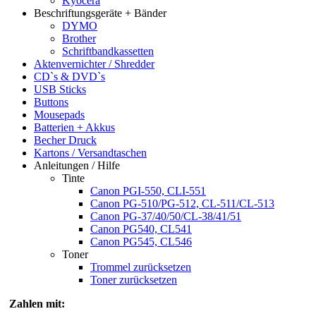
Kyocera
Beschriftungsgeräte + Bänder
DYMO
Brother
Schriftbandkassetten
Aktenvernichter / Shredder
CD`s & DVD`s
USB Sticks
Buttons
Mousepads
Batterien + Akkus
Becher Druck
Kartons / Versandtaschen
Anleitungen / Hilfe
Tinte
Canon PGI-550, CLI-551
Canon PG-510/PG-512, CL-511/CL-513
Canon PG-37/40/50/CL-38/41/51
Canon PG540, CL541
Canon PG545, CL546
Toner
Trommel zurücksetzen
Toner zurücksetzen
Zahlen mit: