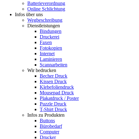
Batterieverordnung
Online Schlichtung
Infos über uns
Wegbeschreibung
Dienstleistungen
Bindungen
Druckerei
Faxen
Fotokopien
Internet
Laminieren
Scannarbeiten
Wir bedrucken
Becher Druck
Kissen Druck
Klebefoliendruck
Mousepad Druck
Plakatdruck / Poster
Puzzle Druck
T-Shirt Druck
Infos zu Produkten
Buttons
Bürobedarf
Computer
Drucker