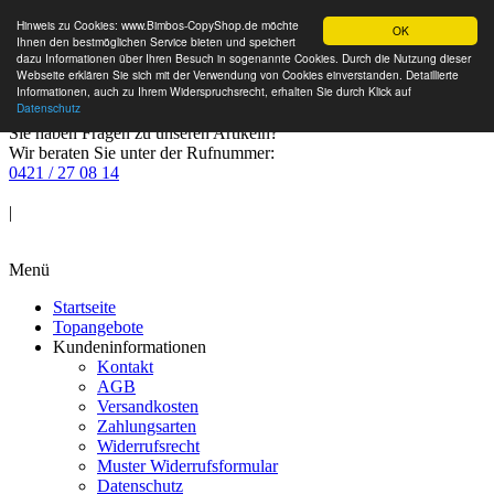
Hinweis zu Cookies: www.Bimbos-CopyShop.de möchte
OK
Ihnen den bestmöglichen Service bieten und speichert
dazu Informationen über Ihren Besuch in sogenannte Cookies. Durch die Nutzung dieser
Webseite erklären Sie sich mit der Verwendung von Cookies einverstanden. Detaillierte
Informationen, auch zu Ihrem Widerspruchsrecht, erhalten Sie durch Klick auf
Datenschutz
Sie haben Fragen zu unseren Artikeln?
Wir beraten Sie unter der Rufnummer:
0421 / 27 08 14
Anmelden
|
Warenkorb
Menü
Startseite
Topangebote
Kundeninformationen
Kontakt
AGB
Versandkosten
Zahlungsarten
Widerrufsrecht
Muster Widerrufsformular
Datenschutz