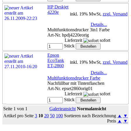
HP Deskjet
4220e
inkl. 19% MwSt,
zzgl. Versand
Details...
Multifunktionsdrucker 3in1 Farbe
Art-Nr. hpdj4220eorig
Lieferzeit
sofort
Stück
Epson
EcoTank
inkl. 19% MwSt,
zzgl. Versand
ET-2860
Details...
Multifunktionsdrucker Farbe
Nachfüllbar mit Tintenflaschen
Art-Nr. epset2860orig01
Lieferzeit
sofort
Stück
Seite 1 von 1
Galerieansicht
Normalansicht
Artikel pro Seite
3
10
20
50
100
Sortieren nach Bezeichnung
▲
▼
Preis
▲
▼