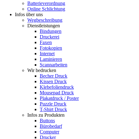
Batterieverordnung
Online Schlichtung
Infos über uns
Wegbeschreibung
Dienstleistungen
Bindungen
Druckerei
Faxen
Fotokopien
Internet
Laminieren
Scannarbeiten
Wir bedrucken
Becher Druck
Kissen Druck
Klebefoliendruck
Mousepad Druck
Plakatdruck / Poster
Puzzle Druck
T-Shirt Druck
Infos zu Produkten
Buttons
Bürobedarf
Computer
Drucker