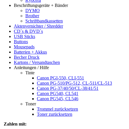
Kyocera
Beschriftungsgeräte + Bänder
DYMO
Brother
Schriftbandkassetten
Aktenvernichter / Shredder
CD`s & DVD`s
USB Sticks
Buttons
Mousepads
Batterien + Akkus
Becher Druck
Kartons / Versandtaschen
Anleitungen / Hilfe
Tinte
Canon PGI-550, CLI-551
Canon PG-510/PG-512, CL-511/CL-513
Canon PG-37/40/50/CL-38/41/51
Canon PG540, CL541
Canon PG545, CL546
Toner
Trommel zurücksetzen
Toner zurücksetzen
Zahlen mit: