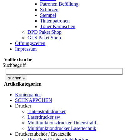
Patronen Befüllung
Schürzen
Stempel
Tintenpatronen
Toner Kartuschen
DPD Paket Shop
GLS Paket Shop
Öffnungszeiten
Impressum
Volltextsuche
Suchbegriff
Artikelkategorien
Kopierpapier
SCHNÄPPCHEN
Drucker
Tintenstrahldrucker
Laserdrucker sw
Multifunktionsdrucker Tintenstrahl
Multifunktiondrucker Lasertechnik
Druckerzubehör / Ersatzteile
Druckkopf Tintenstrahldrucker