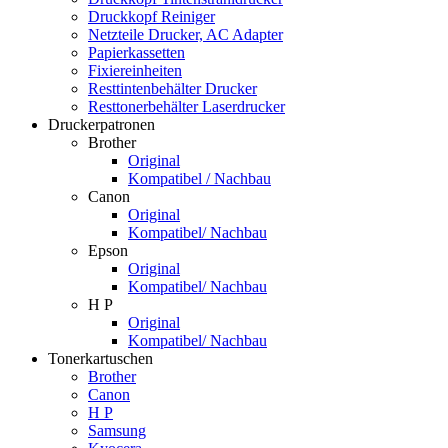
Druckkopf Reiniger
Netzteile Drucker, AC Adapter
Papierkassetten
Fixiereinheiten
Resttintenbehälter Drucker
Resttonerbehälter Laserdrucker
Druckerpatronen
Brother
Original
Kompatibel / Nachbau
Canon
Original
Kompatibel/ Nachbau
Epson
Original
Kompatibel/ Nachbau
H P
Original
Kompatibel/ Nachbau
Tonerkartuschen
Brother
Canon
H P
Samsung