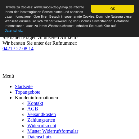
Hinweis zu Cookies: www.Bimbos-CopyShop.de möchte
OK
Ihnen den bestmöglichen Service bieten und speichert
dazu Informationen über Ihren Besuch in sogenannte Cookies. Durch die Nutzung dieser
Webseite erklären Sie sich mit der Verwendung von Cookies einverstanden. Detaillierte
Informationen, auch zu Ihrem Widerspruchsrecht, erhalten Sie durch Klick auf
Datenschutz
Sie haben Fragen zu unseren Artikeln?
Wir beraten Sie unter der Rufnummer:
0421 / 27 08 14
Anmelden
|
Warenkorb
Menü
Startseite
Topangebote
Kundeninformationen
Kontakt
AGB
Versandkosten
Zahlungsarten
Widerrufsrecht
Muster Widerrufsformular
Datenschutz