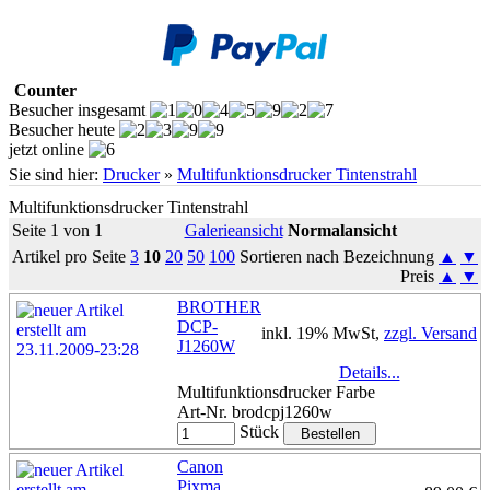
Counter
Besucher insgesamt
Besucher heute
jetzt online
Sie sind hier:
Drucker
»
Multifunktionsdrucker Tintenstrahl
Multifunktionsdrucker Tintenstrahl
Seite 1 von 1
Galerieansicht
Normalansicht
Artikel pro Seite
3
10
20
50
100
Sortieren nach Bezeichnung
▲
▼
Preis
▲
▼
BROTHER
DCP-
inkl. 19% MwSt,
zzgl. Versand
J1260W
Details...
Multifunktionsdrucker Farbe
Art-Nr. brodcpj1260w
Stück
Canon
Pixma