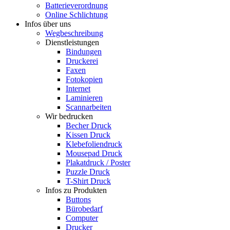
Batterieverordnung
Online Schlichtung
Infos über uns
Wegbeschreibung
Dienstleistungen
Bindungen
Druckerei
Faxen
Fotokopien
Internet
Laminieren
Scannarbeiten
Wir bedrucken
Becher Druck
Kissen Druck
Klebefoliendruck
Mousepad Druck
Plakatdruck / Poster
Puzzle Druck
T-Shirt Druck
Infos zu Produkten
Buttons
Bürobedarf
Computer
Drucker