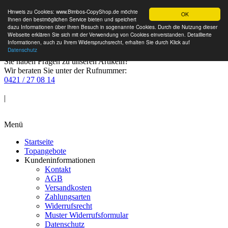
Hinweis zu Cookies: www.Bimbos-CopyShop.de möchte
OK
Ihnen den bestmöglichen Service bieten und speichert
dazu Informationen über Ihren Besuch in sogenannte Cookies. Durch die Nutzung dieser
Webseite erklären Sie sich mit der Verwendung von Cookies einverstanden. Detaillierte
Informationen, auch zu Ihrem Widerspruchsrecht, erhalten Sie durch Klick auf
Datenschutz
Sie haben Fragen zu unseren Artikeln?
Wir beraten Sie unter der Rufnummer:
0421 / 27 08 14
Anmelden
|
Warenkorb
Menü
Startseite
Topangebote
Kundeninformationen
Kontakt
AGB
Versandkosten
Zahlungsarten
Widerrufsrecht
Muster Widerrufsformular
Datenschutz