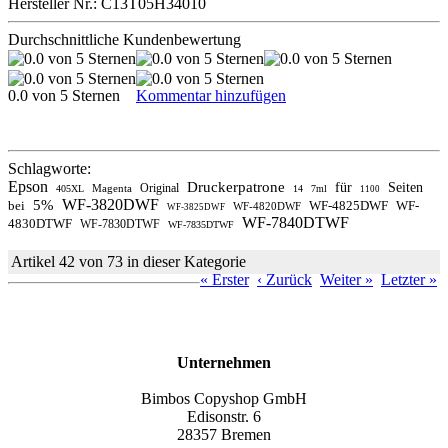
Hersteller Nr.: C13T05H34010
Durchschnittliche Kundenbewertung
0.0 von 5 Sternen
Kommentar hinzufügen
Schlagworte:
Epson
Druckerpatrone
für
Seiten
Original
Magenta
405XL
14
7ml
1100
WF-3820DWF
5%
bei
WF-4825DWF
WF-
WF-4820DWF
WF-3825DWF
WF-7840DTWF
4830DTWF
WF-7830DTWF
WF-7835DTWF
Artikel 42 von 73 in dieser Kategorie
« Erster
‹ Zurück
Weiter »
Letzter »
Unternehmen
Bimbos Copyshop GmbH
Edisonstr. 6
28357 Bremen