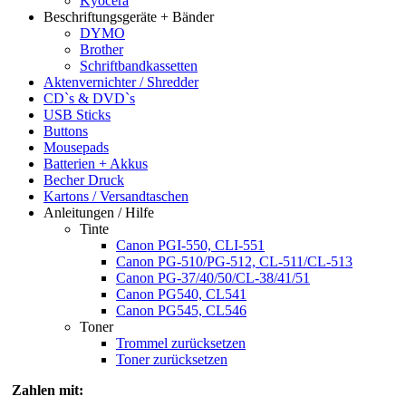
Kyocera
Beschriftungsgeräte + Bänder
DYMO
Brother
Schriftbandkassetten
Aktenvernichter / Shredder
CD`s & DVD`s
USB Sticks
Buttons
Mousepads
Batterien + Akkus
Becher Druck
Kartons / Versandtaschen
Anleitungen / Hilfe
Tinte
Canon PGI-550, CLI-551
Canon PG-510/PG-512, CL-511/CL-513
Canon PG-37/40/50/CL-38/41/51
Canon PG540, CL541
Canon PG545, CL546
Toner
Trommel zurücksetzen
Toner zurücksetzen
Zahlen mit: