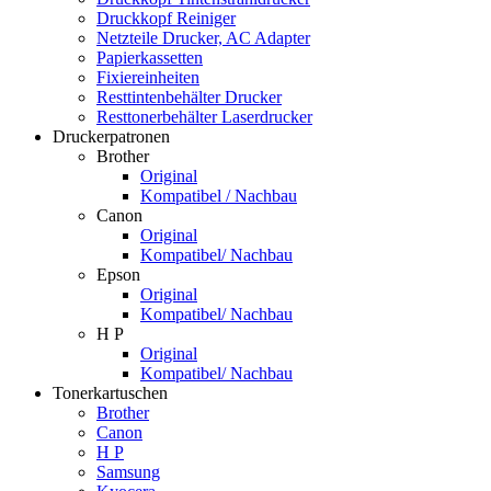
Druckkopf Reiniger
Netzteile Drucker, AC Adapter
Papierkassetten
Fixiereinheiten
Resttintenbehälter Drucker
Resttonerbehälter Laserdrucker
Druckerpatronen
Brother
Original
Kompatibel / Nachbau
Canon
Original
Kompatibel/ Nachbau
Epson
Original
Kompatibel/ Nachbau
H P
Original
Kompatibel/ Nachbau
Tonerkartuschen
Brother
Canon
H P
Samsung