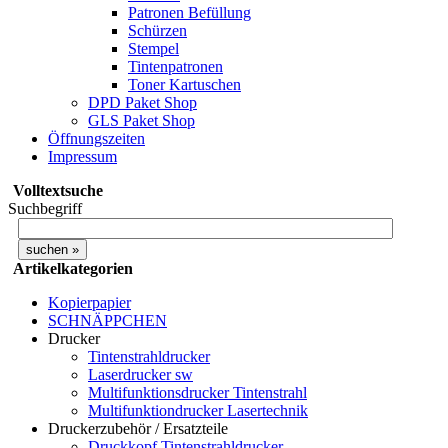
Patronen Befüllung
Schürzen
Stempel
Tintenpatronen
Toner Kartuschen
DPD Paket Shop
GLS Paket Shop
Öffnungszeiten
Impressum
Volltextsuche
Suchbegriff
Artikelkategorien
Kopierpapier
SCHNÄPPCHEN
Drucker
Tintenstrahldrucker
Laserdrucker sw
Multifunktionsdrucker Tintenstrahl
Multifunktiondrucker Lasertechnik
Druckerzubehör / Ersatzteile
Druckkopf Tintenstrahldrucker