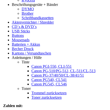
Kyocera
Beschriftungsgeräte + Bänder
DYMO
Brother
Schriftbandkassetten
Aktenvernichter / Shredder
CD`s & DVD`s
USB Sticks
Buttons
Mousepads
Batterien + Akkus
Becher Druck
Kartons / Versandtaschen
Anleitungen / Hilfe
Tinte
Canon PGI-550, CLI-551
Canon PG-510/PG-512, CL-511/CL-513
Canon PG-37/40/50/CL-38/41/51
Canon PG540, CL541
Canon PG545, CL546
Toner
Trommel zurücksetzen
Toner zurücksetzen
Zahlen mit: