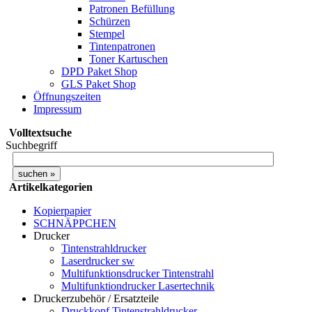
Patronen Befüllung
Schürzen
Stempel
Tintenpatronen
Toner Kartuschen
DPD Paket Shop
GLS Paket Shop
Öffnungszeiten
Impressum
Volltextsuche
Suchbegriff
Artikelkategorien
Kopierpapier
SCHNÄPPCHEN
Drucker
Tintenstrahldrucker
Laserdrucker sw
Multifunktionsdrucker Tintenstrahl
Multifunktiondrucker Lasertechnik
Druckerzubehör / Ersatzteile
Druckkopf Tintenstrahldrucker