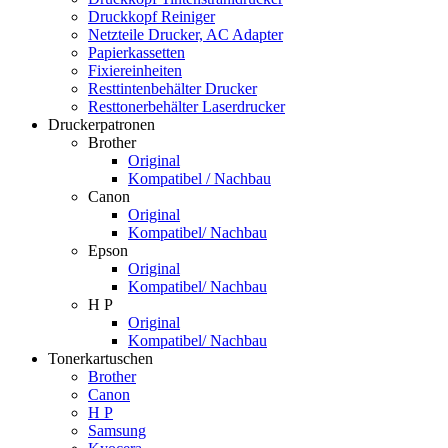
Druckkopf Reiniger
Netzteile Drucker, AC Adapter
Papierkassetten
Fixiereinheiten
Resttintenbehälter Drucker
Resttonerbehälter Laserdrucker
Druckerpatronen
Brother
Original
Kompatibel / Nachbau
Canon
Original
Kompatibel/ Nachbau
Epson
Original
Kompatibel/ Nachbau
H P
Original
Kompatibel/ Nachbau
Tonerkartuschen
Brother
Canon
H P
Samsung