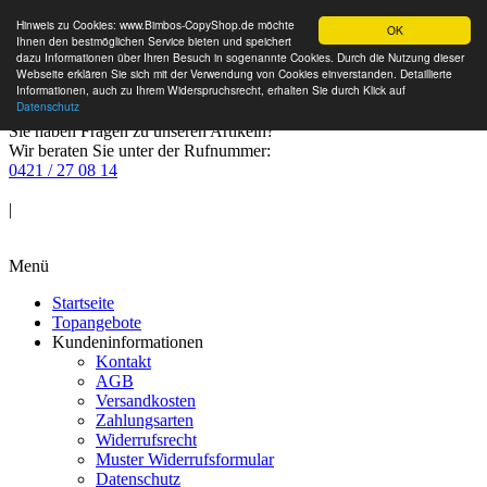
Hinweis zu Cookies: www.Bimbos-CopyShop.de möchte
OK
Ihnen den bestmöglichen Service bieten und speichert
dazu Informationen über Ihren Besuch in sogenannte Cookies. Durch die Nutzung dieser
Webseite erklären Sie sich mit der Verwendung von Cookies einverstanden. Detaillierte
Informationen, auch zu Ihrem Widerspruchsrecht, erhalten Sie durch Klick auf
Datenschutz
Sie haben Fragen zu unseren Artikeln?
Wir beraten Sie unter der Rufnummer:
0421 / 27 08 14
Anmelden
|
Warenkorb
Menü
Startseite
Topangebote
Kundeninformationen
Kontakt
AGB
Versandkosten
Zahlungsarten
Widerrufsrecht
Muster Widerrufsformular
Datenschutz