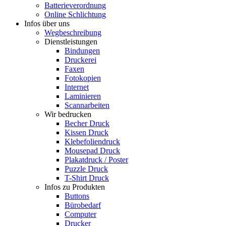
Batterieverordnung
Online Schlichtung
Infos über uns
Wegbeschreibung
Dienstleistungen
Bindungen
Druckerei
Faxen
Fotokopien
Internet
Laminieren
Scannarbeiten
Wir bedrucken
Becher Druck
Kissen Druck
Klebefoliendruck
Mousepad Druck
Plakatdruck / Poster
Puzzle Druck
T-Shirt Druck
Infos zu Produkten
Buttons
Bürobedarf
Computer
Drucker