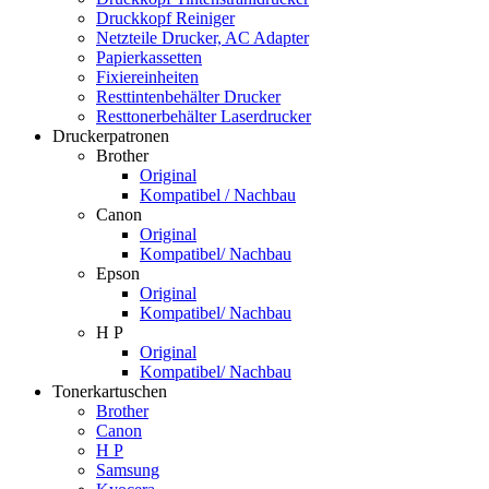
Druckkopf Reiniger
Netzteile Drucker, AC Adapter
Papierkassetten
Fixiereinheiten
Resttintenbehälter Drucker
Resttonerbehälter Laserdrucker
Druckerpatronen
Brother
Original
Kompatibel / Nachbau
Canon
Original
Kompatibel/ Nachbau
Epson
Original
Kompatibel/ Nachbau
H P
Original
Kompatibel/ Nachbau
Tonerkartuschen
Brother
Canon
H P
Samsung