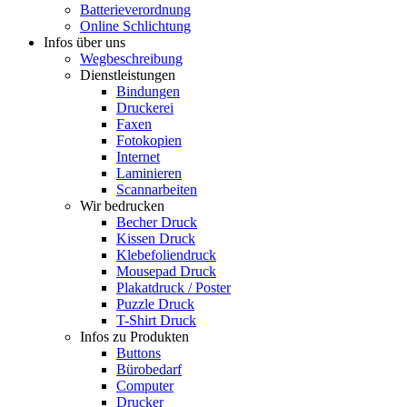
Batterieverordnung
Online Schlichtung
Infos über uns
Wegbeschreibung
Dienstleistungen
Bindungen
Druckerei
Faxen
Fotokopien
Internet
Laminieren
Scannarbeiten
Wir bedrucken
Becher Druck
Kissen Druck
Klebefoliendruck
Mousepad Druck
Plakatdruck / Poster
Puzzle Druck
T-Shirt Druck
Infos zu Produkten
Buttons
Bürobedarf
Computer
Drucker