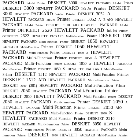
PACKARD
DESKJET
3000
Printer
HEWLETT
PACKARD
Ink-Jet
Printer
Ink-Jet
3000
PACKARD
DESKJET
DESKJET
Printer
HEWLETT
Ink-Jet
3000
A
PACKARD
3052
DESKJET
Printer
HEWLETT
Ink-Jet
HEWLETT
Printer
3052
HEWLETT
PACKARD
A
E-AIO
Ink-Jet
DESKJET
PACKARD
PACKARD
DESKJET
3510
AIO
HEWLETT
Ink-Jet
Printer
Ink-Jet
Printer
HEWLETT
PACKARD
2620
OFFICEJET
Ink-Jet
Printer
DESKJET
2622
1050
Printer
HEWLETT
OFFICEJET
PACKARD
Multi-Function
1050
HEWLETT
HEWLETT
PACKARD
DESKJET
Printer
Multi-Function
1050
HEWLETT
Printer
DESKJET
PACKARD
Multi-Function
PACKARD
HEWLETT
Printer
Multi-Function
DESKJET
1050
A
PACKARD
Multi-Function
Printer
A
HEWLETT
1050
DESKJET
HEWLETT
PACKARD
Multi-Function
1050
Printer
A
PACKARD
DESKJET
Printer
S
1050
HEWLETT
PACKARD
Multi-Function
Multi-Function
DESKJET
DESKJET
PACKARD
1512
Printer
Printer
HEWLETT
Multi-Function
DESKJET
1512
AIO
HEWLETT
PACKARD
Multi-Function
Printer
PACKARD
Multi-Function
HEWLETT
DESKJET
(301)
Printer
2000
2050
Multi-Function
Printer
PACKARD
DESKJET
HEWLETT
PACKARD
DESKJET
HEWLETT
2050
Multi-Function
DESKJET
Printer
2050
2050
Printer
PACKARD
DESKJET
Multi-Function
A
HEWLETT
Multi-Function
2050
HEWLETT
Printer
AIO
PACKARD
DESKJET
S
HEWLETT
PACKARD
Multi-Function
Printer
2050
DESKJET
HEWLETT
PACKARD
Printer
2510
Multi-Function
DESKJET
DESKJET
3050
HEWLETT
HEWLETT
Multi-Function
PACKARD
Printer
PACKARD
3050
Printer
PACKARD
Multi-
Multi-Function
DESKJET
HEWLETT
DESKJET
HEWLETT
Function
PACKARD
Printer
Printer
3050
Multi-Function