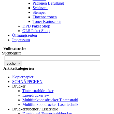
Patronen Befüllung
Schürzen
Stempel
Tintenpatronen
Toner Kartuschen
DPD Paket Shop
GLS Paket Shop
Öffnungszeiten
Impressum
Volltextsuche
Suchbegriff
Artikelkategorien
Kopierpapier
SCHNÄPPCHEN
Drucker
Tintenstrahldrucker
Laserdrucker sw
Multifunktionsdrucker Tintenstrahl
Multifunktiondrucker Lasertechnik
Druckerzubehör / Ersatzteile
Druckkopf Tintenstrahldrucker