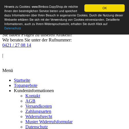
Hinweis zu Cookies: www.Bimbos-CopyShop.de möchte
OK
Ihnen den bestmöglichen Service bieten und speichert
dazu Informationen über Ihren Besuch in sogenannte Cookies. Durch die Nutzung dieser
Webseite erklären Sie sich mit der Verwendung von Cookies einverstanden. Detaillierte
Informationen, auch zu Ihrem Widerspruchsrecht, erhalten Sie durch Klick auf
Datenschutz
Sie haben Fragen zu unseren Artikeln?
Wir beraten Sie unter der Rufnummer:
0421 / 27 08 14
Anmelden
|
Warenkorb
Menü
Startseite
Topangebote
Kundeninformationen
Kontakt
AGB
Versandkosten
Zahlungsarten
Widerrufsrecht
Muster Widerrufsformular
Datenschutz