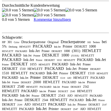
Durchschnittliche Kundenbewertung
0.0 von 5 Sternen
Kommentar hinzufügen
Schlagworte:
Druckerpatrone
bei
Druckerpatrone
Original
301
HP
Seiten
165
Color
PACKARD
5%
Printer
1000
DESKJET
Deckung
HEWLETT
Ink-Jet
HEWLETT
Ink-Jet
(301)
Printer
1000
PACKARD
DESKJET
HEWLETT
PACKARD
DESKJET
1000
Ink-Jet
HEWLETT
Printer
(J110A)
PACKARD
Ink-Jet
Ink-Jet
PACKARD
DESKJET
HEWLETT
Printer
1010
DESKJET
Ink-Jet
1055
PACKARD
Printer
Printer
HEWLETT
PACKARD
DESKJET
Ink-Jet
HEWLETT
Printer
1510
DESKJET
Ink-Jet
DESKJET
1510
HEWLETT
PACKARD
Printer
1510
HEWLETT
Printer
DESKJET
PACKARD
HEWLETT
Ink-Jet
PACKARD
1514
AIO
2000
HEWLETT
Printer
Ink-Jet
PACKARD
Printer
DESKJET
Ink-Jet
DESKJET
2540
2542
HEWLETT
PACKARD
Ink-Jet
Printer
DESKJET
HEWLETT
PACKARD
HEWLETT
Printer
Ink-Jet
2543
DESKJET
PACKARD
Ink-Jet
DESKJET
2543
AIO
Printer
HEWLETT
PACKARD
Ink-Jet
Ink-Jet
DESKJET
HEWLETT
Printer
2544
PACKARD
Printer
PACKARD
DESKJET
AIO
Printer
HEWLETT
Ink-Jet
DESKJET
2544
2547
Ink-Jet
Printer
HEWLETT
PACKARD
AIO
HEWLETT
DESKJET
2547