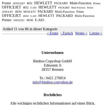
HEWLETT
Multi-Function
Printer
4632
PACKARD
Printer
OFFICEJET
OFFICEJET
HEWLETT
4632
PACKARD
E-AIO
Multi-Function
Printer
4634
PACKARD
Multi-Function
Printer
HEWLETT
OFFICEJET
OFFICEJET
PACKARD
HEWLETT
Multi-Function
4634
E-AIO
Printer
4636
E-AIO
OFFICEJET
Artikel 11 von 86 in dieser Kategorie
« Erster
‹ Zurück
Weiter »
Letzter »
Unternehmen
Bimbos Copyshop GmbH
Edisonstr. 6
28357 Bremen
Te.: 0421 270814
info@bimbos-copyshop.de
Rechtliches
Alle wichtigen rechtlichen Informationen auf einen Blick.