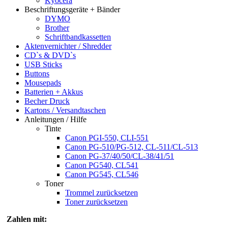
Kyocera
Beschriftungsgeräte + Bänder
DYMO
Brother
Schriftbandkassetten
Aktenvernichter / Shredder
CD`s & DVD`s
USB Sticks
Buttons
Mousepads
Batterien + Akkus
Becher Druck
Kartons / Versandtaschen
Anleitungen / Hilfe
Tinte
Canon PGI-550, CLI-551
Canon PG-510/PG-512, CL-511/CL-513
Canon PG-37/40/50/CL-38/41/51
Canon PG540, CL541
Canon PG545, CL546
Toner
Trommel zurücksetzen
Toner zurücksetzen
Zahlen mit: