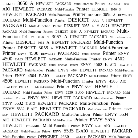
3050
A
HEWLETT
Printer
PACKARD
Multi-Function
DESKJET
3050
DESKJET
HEWLETT
Printer
AIO
DESKJET
PACKARD
Multi-Function
3050
S
Printer
HEWLETT
PACKARD
3054
Multi-Function
A
DESKJET
HEWLETT
Multi-Function
DESKJET
Printer
PACKARD
3055
HEWLETT
A
PACKARD
E-AIO
HEWLETT
DESKJET
3055
Multi-Function
Printer
A
Multi-
A
Multi-Function
Printer
PACKARD
DESKJET
3056
HEWLETT
PACKARD
Function
3057
A
Printer
HEWLETT
PACKARD
Multi-Function
DESKJET
Multi-Function
DESKJET
Printer
A
PACKARD
HEWLETT
3058
Printer
3059
HEWLETT
Multi-Function
DESKJET
PACKARD
A
Printer
Printer
4500
PACKARD
ENVY
ENVY
HEWLETT
Multi-Function
4500
4502
HEWLETT
Printer
Multi-Function
ENVY
E-AIO
PACKARD
HEWLETT
E
ENVY
4502
PACKARD
AIO
HEWLETT
Multi-Function
Printer
PACKARD
Printer
ENVY
HEWLETT
4504
Multi-Function
PACKARD
Multi-Function
4504
PACKARD
Printer
ENVY
E-AIO
Printer
ENVY
Multi-Function
HEWLETT
4506
Multi-Function
Printer
ENVY
4506
HEWLETT
AIO
PACKARD
HEWLETT
Printer
ENVY
5530
HEWLETT
Multi-Function
PACKARD
HEWLETT
PACKARD
5530
Multi-Function
ENVY
E-AIO
Printer
PACKARD
Multi-
ENVY
5532
HEWLETT
PACKARD
Printer
Printer
Multi-Function
Function
Multi-Function
5532
HEWLETT
PACKARD
Printer
ENVY
E-AIO
PACKARD
ENVY
E-AIO
HEWLETT
Printer
5532
Multi-Function
ENVY
PACKARD
HEWLETT
Multi-Function
ENVY
5534
Printer
5534
Printer
5535
ENVY
AIO
HEWLETT
PACKARD
Multi-Function
HEWLETT
Multi-Function
ENVY
AIO
PACKARD
Printer
5535
HEWLETT
5535
E-AIO
HEWLETT
PACKARD
PACKARD
Multi-Function
Printer
ENVY
OFFICEJET
4630
Multi-Function
PACKARD
Multi-Function
Printer
HEWLETT