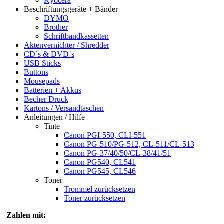
Kyocera
Beschriftungsgeräte + Bänder
DYMO
Brother
Schriftbandkassetten
Aktenvernichter / Shredder
CD`s & DVD`s
USB Sticks
Buttons
Mousepads
Batterien + Akkus
Becher Druck
Kartons / Versandtaschen
Anleitungen / Hilfe
Tinte
Canon PGI-550, CLI-551
Canon PG-510/PG-512, CL-511/CL-513
Canon PG-37/40/50/CL-38/41/51
Canon PG540, CL541
Canon PG545, CL546
Toner
Trommel zurücksetzen
Toner zurücksetzen
Zahlen mit: