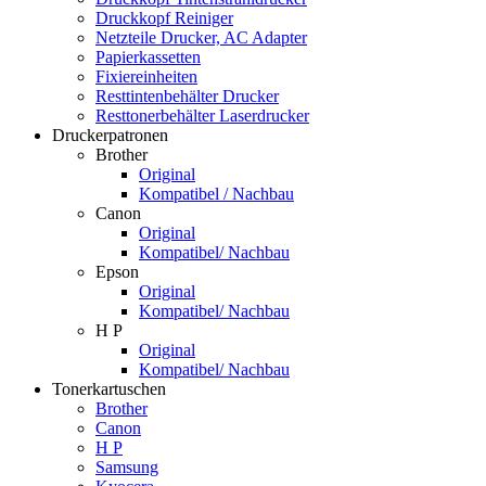
Druckkopf Reiniger
Netzteile Drucker, AC Adapter
Papierkassetten
Fixiereinheiten
Resttintenbehälter Drucker
Resttonerbehälter Laserdrucker
Druckerpatronen
Brother
Original
Kompatibel / Nachbau
Canon
Original
Kompatibel/ Nachbau
Epson
Original
Kompatibel/ Nachbau
H P
Original
Kompatibel/ Nachbau
Tonerkartuschen
Brother
Canon
H P
Samsung