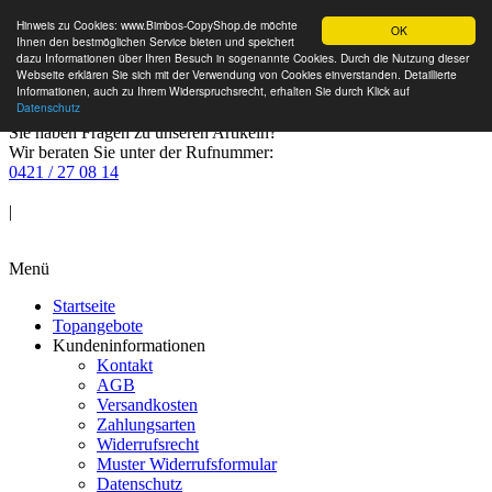
Hinweis zu Cookies: www.Bimbos-CopyShop.de möchte
OK
Ihnen den bestmöglichen Service bieten und speichert
dazu Informationen über Ihren Besuch in sogenannte Cookies. Durch die Nutzung dieser
Webseite erklären Sie sich mit der Verwendung von Cookies einverstanden. Detaillierte
Informationen, auch zu Ihrem Widerspruchsrecht, erhalten Sie durch Klick auf
Datenschutz
Sie haben Fragen zu unseren Artikeln?
Wir beraten Sie unter der Rufnummer:
0421 / 27 08 14
Anmelden
|
Warenkorb
Menü
Startseite
Topangebote
Kundeninformationen
Kontakt
AGB
Versandkosten
Zahlungsarten
Widerrufsrecht
Muster Widerrufsformular
Datenschutz