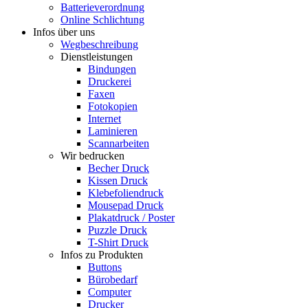
Batterieverordnung
Online Schlichtung
Infos über uns
Wegbeschreibung
Dienstleistungen
Bindungen
Druckerei
Faxen
Fotokopien
Internet
Laminieren
Scannarbeiten
Wir bedrucken
Becher Druck
Kissen Druck
Klebefoliendruck
Mousepad Druck
Plakatdruck / Poster
Puzzle Druck
T-Shirt Druck
Infos zu Produkten
Buttons
Bürobedarf
Computer
Drucker