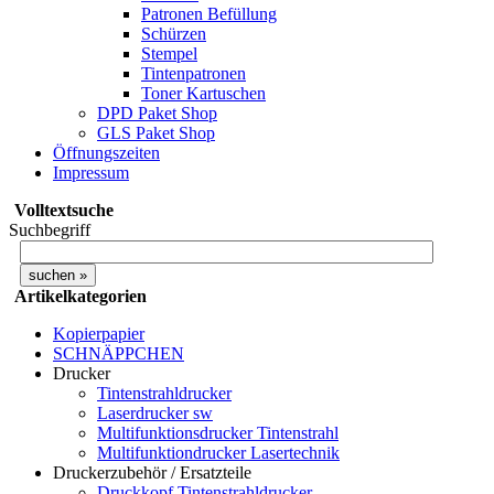
Patronen Befüllung
Schürzen
Stempel
Tintenpatronen
Toner Kartuschen
DPD Paket Shop
GLS Paket Shop
Öffnungszeiten
Impressum
Volltextsuche
Suchbegriff
Artikelkategorien
Kopierpapier
SCHNÄPPCHEN
Drucker
Tintenstrahldrucker
Laserdrucker sw
Multifunktionsdrucker Tintenstrahl
Multifunktiondrucker Lasertechnik
Druckerzubehör / Ersatzteile
Druckkopf Tintenstrahldrucker