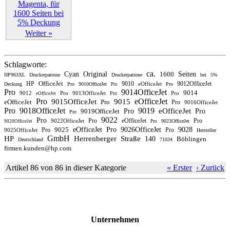
Weiter »
Schlagworte:
ca.
Cyan
Original
1600
Seiten
HP963XL
Druckerpatrone
Druckerpatrone
bei
5%
OfficeJet
HP
9010
9012OfficeJet
eOfficeJet
Deckung
Pro
9010OfficeJet
Pro
Pro
Pro
9014OfficeJet
9014
9012
Pro
9013OfficeJet
Pro
Pro
eOfficeJet
Pro
eOfficeJet
9015OfficeJet
9015
eOfficeJet
Pro
Pro
9016OfficeJet
Pro
9018OfficeJet
9019
eOfficeJet
9019OfficeJet
Pro
Pro
Pro
9022
Pro
Pro
eOfficeJet
Pro
9022OfficeJet
9023OfficeJet
9020OfficeJet
Pro
9025
eOfficeJet
Pro
9026OfficeJet
9028
Pro
Pro
9025OfficeJet
Hersteller
GmbH
HP
Herrenberger
Straße
140
Böblingen
Deutschland
71034
firmen.kunden@hp.com
Artikel 86 von 86 in dieser Kategorie
« Erster
‹ Zurück
Unternehmen