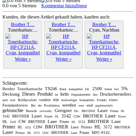
0.0 von 5 Sternen
Kommentar hinzufügen
Kunden, die diesen Artikel gekauft haben, kauften auch:
Brother T…
Brother T…
Brother T…
Tonerkartusc…
Tonerkartusc…
Cyan, Nachbau
Weiter »
Weiter »
Weiter »
Schlagworte:
5%
2500
Brother
Tonerkartusche
TN246
ca.
bei
Black
kompatibel
Seiten
Dieses
Produkt
kein
Deckung
Druckerherstellers
ist
des
Originalzubehör
ein
eines
sondern
Refillprodukt
auch
hochwertiges
kompatibles
Produkt
kein
werden
Fremdanbieters.
und
Bei
Produktion
der
neue
gegebenenfalls
gebrauchte
Geeignet
Laser
Bauteile
für:
Printer
verwendet.
BROTHER
HL
3142
Laser
Laser
BROTHER
3142
BROTHER
Printer
CDW
HL
Printer
CW
BROTHER
HL
Laser
Laser
BROTHER
Printer
3152
3142
HL
Printer
BROTHER
HL
CDW
Printer
3172
HL
Laser
BROTHER
3152
Laser
MFC-9142
BROTHER
Printer
Printer
HL
3172
Laser
CDW