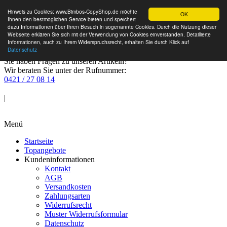
Hinweis zu Cookies: www.Bimbos-CopyShop.de möchte
OK
Ihnen den bestmöglichen Service bieten und speichert
dazu Informationen über Ihren Besuch in sogenannte Cookies. Durch die Nutzung dieser
Webseite erklären Sie sich mit der Verwendung von Cookies einverstanden. Detaillierte
Informationen, auch zu Ihrem Widerspruchsrecht, erhalten Sie durch Klick auf
Datenschutz
Sie haben Fragen zu unseren Artikeln?
Wir beraten Sie unter der Rufnummer:
0421 / 27 08 14
Anmelden
|
Warenkorb
Menü
Startseite
Topangebote
Kundeninformationen
Kontakt
AGB
Versandkosten
Zahlungsarten
Widerrufsrecht
Muster Widerrufsformular
Datenschutz