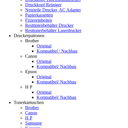
Druckkopf Reiniger
Netzteile Drucker, AC Adapter
Papierkassetten
Fixiereinheiten
Resttintenbehälter Drucker
Resttonerbehälter Laserdrucker
Druckerpatronen
Brother
Original
Kompatibel / Nachbau
Canon
Original
Kompatibel/ Nachbau
Epson
Original
Kompatibel/ Nachbau
H P
Original
Kompatibel/ Nachbau
Tonerkartuschen
Brother
Canon
H P
Samsung