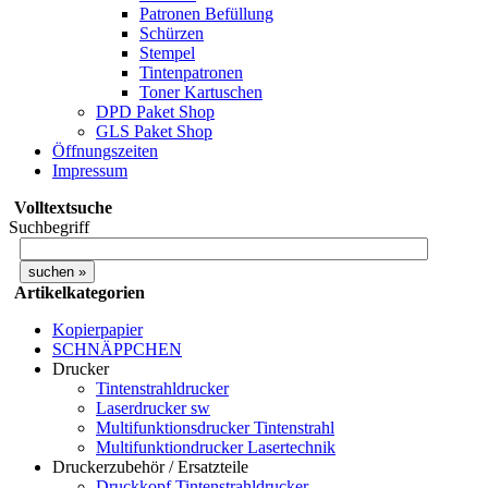
Patronen Befüllung
Schürzen
Stempel
Tintenpatronen
Toner Kartuschen
DPD Paket Shop
GLS Paket Shop
Öffnungszeiten
Impressum
Volltextsuche
Suchbegriff
Artikelkategorien
Kopierpapier
SCHNÄPPCHEN
Drucker
Tintenstrahldrucker
Laserdrucker sw
Multifunktionsdrucker Tintenstrahl
Multifunktiondrucker Lasertechnik
Druckerzubehör / Ersatzteile
Druckkopf Tintenstrahldrucker