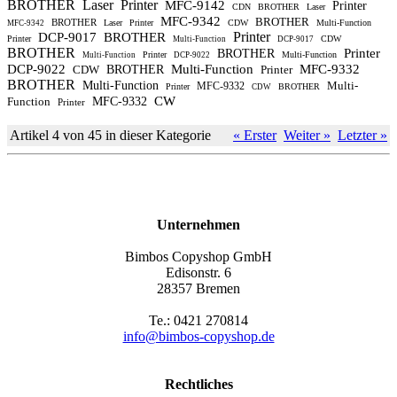
BROTHER
Laser
Printer
MFC-9142
Printer
CDN
BROTHER
Laser
MFC-9342
BROTHER
BROTHER
Laser
Printer
CDW
Multi-Function
MFC-9342
Printer
DCP-9017
BROTHER
Printer
CDW
Multi-Function
DCP-9017
BROTHER
Printer
BROTHER
Printer
Multi-Function
Multi-Function
DCP-9022
DCP-9022
Multi-Function
MFC-9332
CDW
BROTHER
Printer
BROTHER
Multi-Function
Multi-
MFC-9332
Printer
BROTHER
CDW
CW
Function
MFC-9332
Printer
Artikel 4 von 45 in dieser Kategorie
« Erster
Weiter »
Letzter »
Unternehmen
Bimbos Copyshop GmbH
Edisonstr. 6
28357 Bremen
Te.: 0421 270814
info@bimbos-copyshop.de
Rechtliches