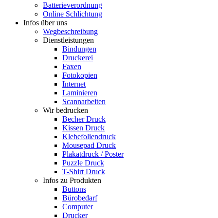
Batterieverordnung
Online Schlichtung
Infos über uns
Wegbeschreibung
Dienstleistungen
Bindungen
Druckerei
Faxen
Fotokopien
Internet
Laminieren
Scannarbeiten
Wir bedrucken
Becher Druck
Kissen Druck
Klebefoliendruck
Mousepad Druck
Plakatdruck / Poster
Puzzle Druck
T-Shirt Druck
Infos zu Produkten
Buttons
Bürobedarf
Computer
Drucker