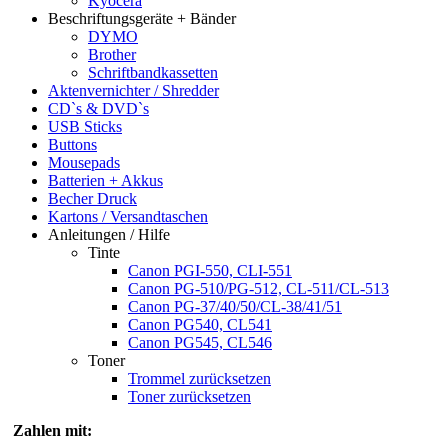
Kyocera
Beschriftungsgeräte + Bänder
DYMO
Brother
Schriftbandkassetten
Aktenvernichter / Shredder
CD`s & DVD`s
USB Sticks
Buttons
Mousepads
Batterien + Akkus
Becher Druck
Kartons / Versandtaschen
Anleitungen / Hilfe
Tinte
Canon PGI-550, CLI-551
Canon PG-510/PG-512, CL-511/CL-513
Canon PG-37/40/50/CL-38/41/51
Canon PG540, CL541
Canon PG545, CL546
Toner
Trommel zurücksetzen
Toner zurücksetzen
Zahlen mit: