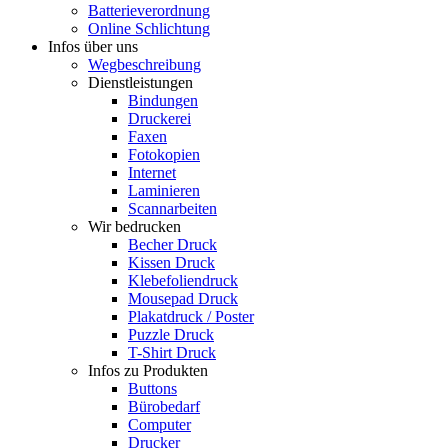
Batterieverordnung
Online Schlichtung
Infos über uns
Wegbeschreibung
Dienstleistungen
Bindungen
Druckerei
Faxen
Fotokopien
Internet
Laminieren
Scannarbeiten
Wir bedrucken
Becher Druck
Kissen Druck
Klebefoliendruck
Mousepad Druck
Plakatdruck / Poster
Puzzle Druck
T-Shirt Druck
Infos zu Produkten
Buttons
Bürobedarf
Computer
Drucker