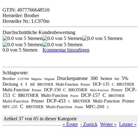
GTIN: 4977766648516
Hersteller: Brother
Hersteller Nr.: LC970m
Durchschnittliche Kundenbewertung
0.0 von 5 Sternen
Kommentar hinzufügen
Schlagworte:
Druckerpatrone
300
5%
Seiten
Brother
bei
Original
LC970M
Magenta
1
Deckung
ml
DCP-135
6
Multi-Function
BROTHER
BROTHER
Printer
C
DCP-
Multi-Function
DCP-150
C
BROTHER
Printer
Printer
Multi-Function
153
DCP-157
C
C
BROTHER
Multi-Function
BROTHER
Printer
DCP-453
Printer
Multi-Function
Multi-Function
Printer
BROTHER
C
C
MFC-260
Multi-Function
MFC-235
BROTHER
Printer
C
Artikel 37 von 65 in dieser Kategorie
« Erster
‹ Zurück
Weiter »
Letzter »