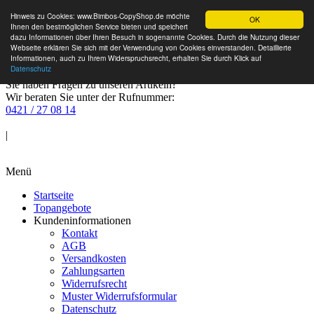
Hinweis zu Cookies: www.Bimbos-CopyShop.de möchte
OK
Ihnen den bestmöglichen Service bieten und speichert
dazu Informationen über Ihren Besuch in sogenannte Cookies. Durch die Nutzung dieser
Webseite erklären Sie sich mit der Verwendung von Cookies einverstanden. Detaillierte
Informationen, auch zu Ihrem Widerspruchsrecht, erhalten Sie durch Klick auf
Datenschutz
Sie haben Fragen zu unseren Artikeln?
Wir beraten Sie unter der Rufnummer:
0421 / 27 08 14
Anmelden
|
Warenkorb
Menü
Startseite
Topangebote
Kundeninformationen
Kontakt
AGB
Versandkosten
Zahlungsarten
Widerrufsrecht
Muster Widerrufsformular
Datenschutz