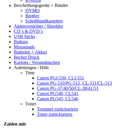
Kyocera
Beschriftungsgeräte + Bänder
DYMO
Brother
Schriftbandkassetten
Aktenvernichter / Shredder
CD`s & DVD`s
USB Sticks
Buttons
Mousepads
Batterien + Akkus
Becher Druck
Kartons / Versandtaschen
Anleitungen / Hilfe
Tinte
Canon PGI-550, CLI-551
Canon PG-510/PG-512, CL-511/CL-513
Canon PG-37/40/50/CL-38/41/51
Canon PG540, CL541
Canon PG545, CL546
Toner
Trommel zurücksetzen
Toner zurücksetzen
Zahlen mit: