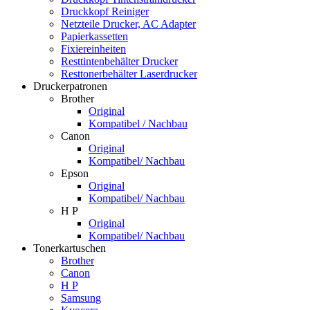
Druckkopf Reiniger
Netzteile Drucker, AC Adapter
Papierkassetten
Fixiereinheiten
Resttintenbehälter Drucker
Resttonerbehälter Laserdrucker
Druckerpatronen
Brother
Original
Kompatibel / Nachbau
Canon
Original
Kompatibel/ Nachbau
Epson
Original
Kompatibel/ Nachbau
H P
Original
Kompatibel/ Nachbau
Tonerkartuschen
Brother
Canon
H P
Samsung