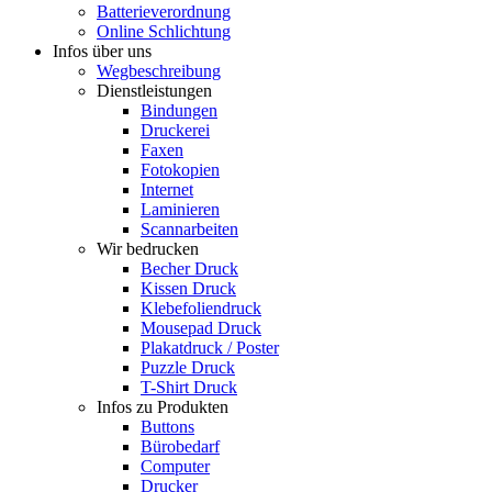
Batterieverordnung
Online Schlichtung
Infos über uns
Wegbeschreibung
Dienstleistungen
Bindungen
Druckerei
Faxen
Fotokopien
Internet
Laminieren
Scannarbeiten
Wir bedrucken
Becher Druck
Kissen Druck
Klebefoliendruck
Mousepad Druck
Plakatdruck / Poster
Puzzle Druck
T-Shirt Druck
Infos zu Produkten
Buttons
Bürobedarf
Computer
Drucker