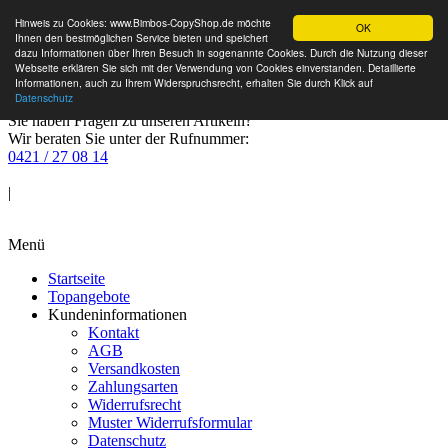
Hinweis zu Cookies: www.Bimbos-CopyShop.de möchte
OK
Ihnen den bestmöglichen Service bieten und speichert
dazu Informationen über Ihren Besuch in sogenannte Cookies. Durch die Nutzung dieser
Webseite erklären Sie sich mit der Verwendung von Cookies einverstanden. Detaillierte
Informationen, auch zu Ihrem Widerspruchsrecht, erhalten Sie durch Klick auf
Datenschutz
Sie haben Fragen zu unseren Artikeln?
Wir beraten Sie unter der Rufnummer:
0421 / 27 08 14
Anmelden
|
Warenkorb
Menü
Startseite
Topangebote
Kundeninformationen
Kontakt
AGB
Versandkosten
Zahlungsarten
Widerrufsrecht
Muster Widerrufsformular
Datenschutz