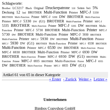
Schlagworte:
Druckerpatrone
5%
LC3217
bei
Original
Seiten
Brother
Black
550
12
Multi-Function
MFC-J
Deckung
Printer
BROTHER
5330
5ml
DW
MFC-J
BROTHER
Printer
5330
BROTHER
Multi-Function
Multi-Function
5330
BROTHER
Printer
(G1)
Printer
MFC-J
Multi-Function
MFC-J
DW
BROTHER
MFC-J
5335
DW
Printer
Multi-
5335
BROTHER
Multi-Function
Printer
Multi-Function
Printer
5730
BROTHER
MFC-J
Function
MFC-J
5730
MFC-J
BROTHER
Multi-Function
Printer
5930
DW
BROTHER
Multi-Function
Printer
5930
Printer
DW
Multi-Function
MFC-J
BROTHER
5930
(G1)
Printer
DW
6530
Multi-Function
MFC-J
BROTHER
MFC-J
BROTHER
Multi-Function
6530
Printer
BROTHER
MFC-J
DW
Multi-Function
Printer
DW
MFC-J
6930
Multi-Function
Printer
MFC-J
6930
BROTHER
DW
(G1)
BROTHER
6930
MFC-J
Printer
BROTHER
Multi-
Multi-Function
MFC-J
MFC-J
Multi-Function
6935
Function
Printer
BROTHER
Printer
6935
DW
(G1)
DW
BROTHER
6935
Printer
Multi-Function
MFC-J
Artikel 61 von 65 in dieser Kategorie
« Erster
‹ Zurück
Weiter »
Letzter »
Unternehmen
Bimbos Copyshop GmbH