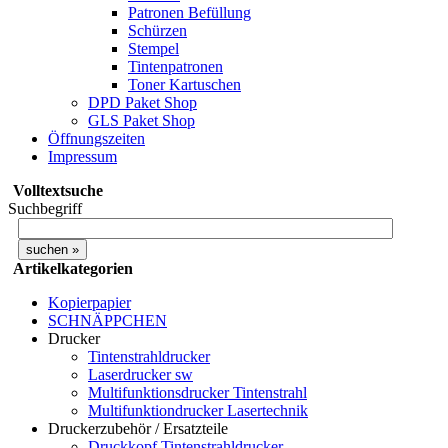
Patronen Befüllung
Schürzen
Stempel
Tintenpatronen
Toner Kartuschen
DPD Paket Shop
GLS Paket Shop
Öffnungszeiten
Impressum
Volltextsuche
Suchbegriff
Artikelkategorien
Kopierpapier
SCHNÄPPCHEN
Drucker
Tintenstrahldrucker
Laserdrucker sw
Multifunktionsdrucker Tintenstrahl
Multifunktiondrucker Lasertechnik
Druckerzubehör / Ersatzteile
Druckkopf Tintenstrahldrucker