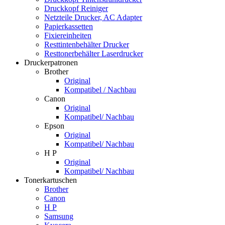
Druckkopf Reiniger
Netzteile Drucker, AC Adapter
Papierkassetten
Fixiereinheiten
Resttintenbehälter Drucker
Resttonerbehälter Laserdrucker
Druckerpatronen
Brother
Original
Kompatibel / Nachbau
Canon
Original
Kompatibel/ Nachbau
Epson
Original
Kompatibel/ Nachbau
H P
Original
Kompatibel/ Nachbau
Tonerkartuschen
Brother
Canon
H P
Samsung