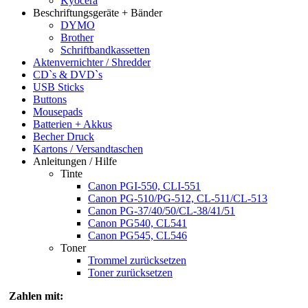
Kyocera
Beschriftungsgeräte + Bänder
DYMO
Brother
Schriftbandkassetten
Aktenvernichter / Shredder
CD`s & DVD`s
USB Sticks
Buttons
Mousepads
Batterien + Akkus
Becher Druck
Kartons / Versandtaschen
Anleitungen / Hilfe
Tinte
Canon PGI-550, CLI-551
Canon PG-510/PG-512, CL-511/CL-513
Canon PG-37/40/50/CL-38/41/51
Canon PG540, CL541
Canon PG545, CL546
Toner
Trommel zurücksetzen
Toner zurücksetzen
Zahlen mit: