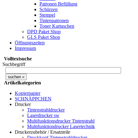
Patronen Befüllung
Schürzen
Stempel
Tintenpatronen
Toner Kartuschen
DPD Paket Shop
GLS Paket Shop
Öffnungszeiten
Impressum
Volltextsuche
Suchbegriff
Artikelkategorien
Kopierpapier
SCHNÄPPCHEN
Drucker
Tintenstrahldrucker
Laserdrucker sw
Multifunktionsdrucker Tintenstrahl
Multifunktiondrucker Lasertechnik
Druckerzubehör / Ersatzteile
Druckkopf Tintenstrahldrucker