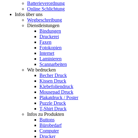
Batterieverordnung
Online Schlichtung
Infos über uns
Wegbeschreibung
Dienstleistungen
Bindungen
Druckerei
Faxen
Fotokopien
Internet
Laminieren
Scannarbeiten
Wir bedrucken
Becher Druck
Kissen Druck
Klebefoliendruck
Mousepad Druck
Plakatdruck / Poster
Puzzle Druck
T-Shirt Druck
Infos zu Produkten
Buttons
Bürobedarf
Computer
Drucker