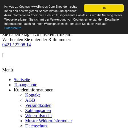
Hinweis zu Cookies: www.Bimbos-CopyShop.de möchte
OK
Ihnen den bestmöglichen Service bieten und speichert
dazu Informationen über Ihren Besuch in sogenannte Cookies. Durch die Nutzung dieser
Webseite erklären Sie sich mit der Verwendung von Cookies einverstanden. Detaillierte
Informationen, auch zu Ihrem Widerspruchsrecht, erhalten Sie durch Klick auf
Datenschutz
Sie haben Fragen zu unseren Artikeln?
Wir beraten Sie unter der Rufnummer:
0421 / 27 08 14
Anmelden
|
Warenkorb
Menü
Startseite
Topangebote
Kundeninformationen
Kontakt
AGB
Versandkosten
Zahlungsarten
Widerrufsrecht
Muster Widerrufsformular
Datenschutz