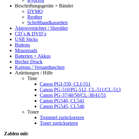
Kyocera
Beschriftungsgeräte + Bänder
DYMO
Brother
Schriftbandkassetten
Aktenvernichter / Shredder
CD`s & DVD`s
USB Sticks
Buttons
Mousepads
Batterien + Akkus
Becher Druck
Kartons / Versandtaschen
Anleitungen / Hilfe
Tinte
Canon PGI-550, CLI-551
Canon PG-510/PG-512, CL-511/CL-513
Canon PG-37/40/50/CL-38/41/51
Canon PG540, CL541
Canon PG545, CL546
Toner
Trommel zurücksetzen
Toner zurücksetzen
Zahlen mit: