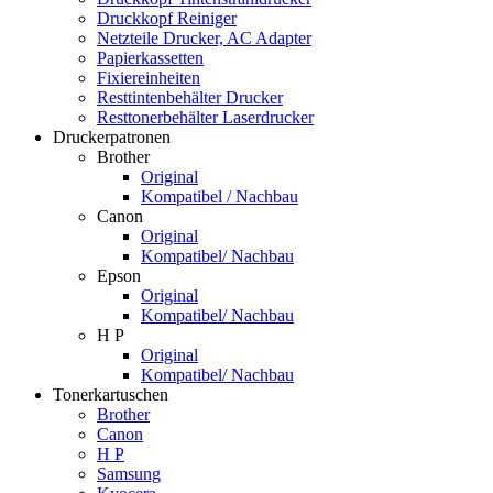
Druckkopf Reiniger
Netzteile Drucker, AC Adapter
Papierkassetten
Fixiereinheiten
Resttintenbehälter Drucker
Resttonerbehälter Laserdrucker
Druckerpatronen
Brother
Original
Kompatibel / Nachbau
Canon
Original
Kompatibel/ Nachbau
Epson
Original
Kompatibel/ Nachbau
H P
Original
Kompatibel/ Nachbau
Tonerkartuschen
Brother
Canon
H P
Samsung