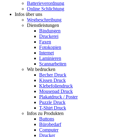
Batterieverordnung
Online Schlichtung
Infos über uns
Wegbeschreibung
Dienstleistungen
Bindungen
Druckerei
Faxen
Fotokopien
Internet
Laminieren
Scannarbeiten
Wir bedrucken
Becher Druck
Kissen Druck
Klebefoliendruck
Mousepad Druck
Plakatdruck / Poster
Puzzle Druck
T-Shirt Druck
Infos zu Produkten
Buttons
Bürobedarf
Computer
Drucker