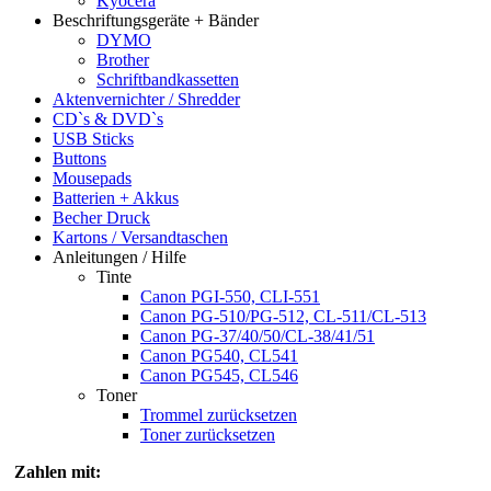
Kyocera
Beschriftungsgeräte + Bänder
DYMO
Brother
Schriftbandkassetten
Aktenvernichter / Shredder
CD`s & DVD`s
USB Sticks
Buttons
Mousepads
Batterien + Akkus
Becher Druck
Kartons / Versandtaschen
Anleitungen / Hilfe
Tinte
Canon PGI-550, CLI-551
Canon PG-510/PG-512, CL-511/CL-513
Canon PG-37/40/50/CL-38/41/51
Canon PG540, CL541
Canon PG545, CL546
Toner
Trommel zurücksetzen
Toner zurücksetzen
Zahlen mit: