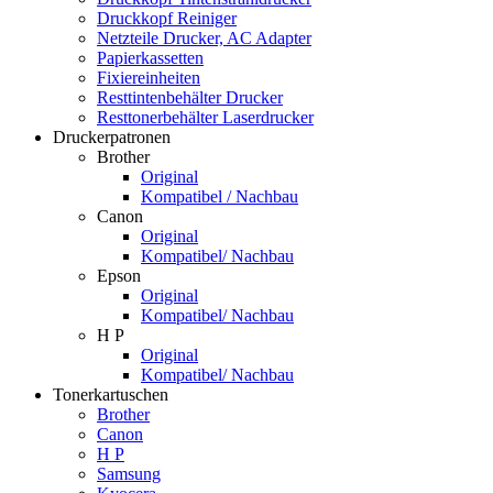
Druckkopf Reiniger
Netzteile Drucker, AC Adapter
Papierkassetten
Fixiereinheiten
Resttintenbehälter Drucker
Resttonerbehälter Laserdrucker
Druckerpatronen
Brother
Original
Kompatibel / Nachbau
Canon
Original
Kompatibel/ Nachbau
Epson
Original
Kompatibel/ Nachbau
H P
Original
Kompatibel/ Nachbau
Tonerkartuschen
Brother
Canon
H P
Samsung