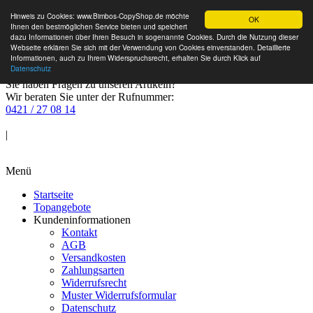
Hinweis zu Cookies: www.Bimbos-CopyShop.de möchte
OK
Ihnen den bestmöglichen Service bieten und speichert
dazu Informationen über Ihren Besuch in sogenannte Cookies. Durch die Nutzung dieser
Webseite erklären Sie sich mit der Verwendung von Cookies einverstanden. Detaillierte
Informationen, auch zu Ihrem Widerspruchsrecht, erhalten Sie durch Klick auf
Datenschutz
Sie haben Fragen zu unseren Artikeln?
Wir beraten Sie unter der Rufnummer:
0421 / 27 08 14
Anmelden
|
Warenkorb
Menü
Startseite
Topangebote
Kundeninformationen
Kontakt
AGB
Versandkosten
Zahlungsarten
Widerrufsrecht
Muster Widerrufsformular
Datenschutz