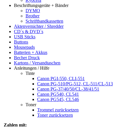
Kyocera
Beschriftungsgeräte + Bänder
DYMO
Brother
Schriftbandkassetten
Aktenvernichter / Shredder
CD`s & DVD`s
USB Sticks
Buttons
Mousepads
Batterien + Akkus
Becher Druck
Kartons / Versandtaschen
Anleitungen / Hilfe
Tinte
Canon PGI-550, CLI-551
Canon PG-510/PG-512, CL-511/CL-513
Canon PG-37/40/50/CL-38/41/51
Canon PG540, CL541
Canon PG545, CL546
Toner
Trommel zurücksetzen
Toner zurücksetzen
Zahlen mit: