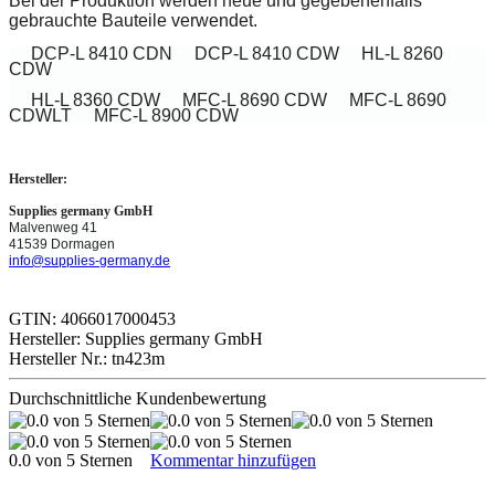
Bei der Produktion werden neue und gegebenenfalls
gebrauchte Bauteile verwendet.
DCP-L 8410 CDN
DCP-L 8410 CDW
HL-L 8260
CDW
HL-L 8360 CDW
MFC-L 8690 CDW
MFC-L 8690
CDWLT
MFC-L 8900 CDW
Hersteller:
Supplies germany GmbH
Malvenweg 41
41539 Dormagen
info@supplies-germany.de
GTIN: 4066017000453
Hersteller: Supplies germany GmbH
Hersteller Nr.: tn423m
Durchschnittliche Kundenbewertung
0.0 von 5 Sternen
Kommentar hinzufügen