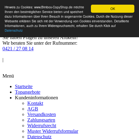
Hinweis zu Cookies: www.Bimbos-CopyShop.de möchte
OK
Ihnen den bestmöglichen Service bieten und speichert
dazu Informationen über Ihren Besuch in sogenannte Cookies. Durch die Nutzung dieser
Webseite erklären Sie sich mit der Verwendung von Cookies einverstanden. Detaillierte
Informationen, auch zu Ihrem Widerspruchsrecht, erhalten Sie durch Klick auf
Datenschutz
Sie haben Fragen zu unseren Artikeln?
Wir beraten Sie unter der Rufnummer:
0421 / 27 08 14
Anmelden
|
Warenkorb
Menü
Startseite
Topangebote
Kundeninformationen
Kontakt
AGB
Versandkosten
Zahlungsarten
Widerrufsrecht
Muster Widerrufsformular
Datenschutz