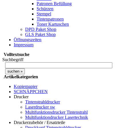
Patronen Befüllung
Schürzen
Stempel
Tintenpatronen
Toner Kartuschen
DPD Paket Shop
GLS Paket Shop
Öffnungszeiten
Impressum
Volltextsuche
Suchbegriff
Artikelkategorien
Kopierpapier
SCHNÄPPCHEN
Drucker
Tintenstrahldrucker
Laserdrucker sw
Multifunktionsdrucker Tintenstrahl
Multifunktiondrucker Lasertechnik
Druckerzubehör / Ersatzteile
Druckkopf Tintenstrahldrucker