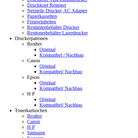
Druckkopf Reiniger
Netzteile Drucker, AC Adapter
Papierkassetten
Fixiereinheiten
Resttintenbehälter Drucker
Resttonerbehälter Laserdrucker
Druckerpatronen
Brother
Original
Kompatibel / Nachbau
Canon
Original
Kompatibel/ Nachbau
Epson
Original
Kompatibel/ Nachbau
H P
Original
Kompatibel/ Nachbau
Tonerkartuschen
Brother
Canon
H P
Samsung