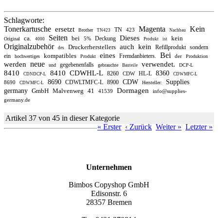
Schlagworte:
Tonerkartusche
Magenta
Kein
ersetzt
TN
423
Brother
TN423
Nachbau
Seiten
Dieses
ca.
bei
kein
Deckung
5%
Original
4000
Produkt
ist
Originalzubehör
auch
kein
Druckerherstellers
Refillprodukt
sondern
des
Bei
eines
kompatibles
ein
Fremdanbieters.
der
hochwertiges
Produkt
Produktion
neue
werden
verwendet.
gegebenenfalls
und
gebrauchte
DCP-L
Bauteile
8410
8410
CDWHL-L
8360
8260
HL-L
CDW
CDNDCP-L
CDWMFC-L
8690
CDW
Supplies
CDWLTMFC-L
8900
8690
Hersteller:
CDWMFC-L
Dormagen
germany
GmbH
Malvenweg
41
41539
info@supplies-
germany.de
Artikel 37 von 45 in dieser Kategorie
« Erster
‹ Zurück
Weiter »
Letzter »
Unternehmen
Bimbos Copyshop GmbH
Edisonstr. 6
28357 Bremen