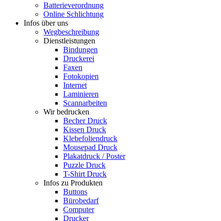
Batterieverordnung
Online Schlichtung
Infos über uns
Wegbeschreibung
Dienstleistungen
Bindungen
Druckerei
Faxen
Fotokopien
Internet
Laminieren
Scannarbeiten
Wir bedrucken
Becher Druck
Kissen Druck
Klebefoliendruck
Mousepad Druck
Plakatdruck / Poster
Puzzle Druck
T-Shirt Druck
Infos zu Produkten
Buttons
Bürobedarf
Computer
Drucker