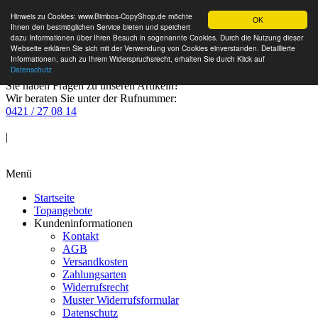
Hinweis zu Cookies: www.Bimbos-CopyShop.de möchte
OK
Ihnen den bestmöglichen Service bieten und speichert
dazu Informationen über Ihren Besuch in sogenannte Cookies. Durch die Nutzung dieser
Webseite erklären Sie sich mit der Verwendung von Cookies einverstanden. Detaillierte
Informationen, auch zu Ihrem Widerspruchsrecht, erhalten Sie durch Klick auf
Datenschutz
Sie haben Fragen zu unseren Artikeln?
Wir beraten Sie unter der Rufnummer:
0421 / 27 08 14
Anmelden
|
Warenkorb
Menü
Startseite
Topangebote
Kundeninformationen
Kontakt
AGB
Versandkosten
Zahlungsarten
Widerrufsrecht
Muster Widerrufsformular
Datenschutz