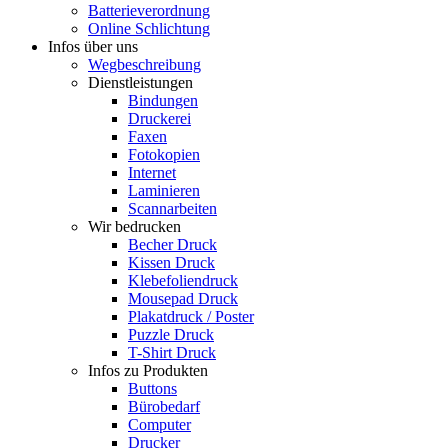
Batterieverordnung
Online Schlichtung
Infos über uns
Wegbeschreibung
Dienstleistungen
Bindungen
Druckerei
Faxen
Fotokopien
Internet
Laminieren
Scannarbeiten
Wir bedrucken
Becher Druck
Kissen Druck
Klebefoliendruck
Mousepad Druck
Plakatdruck / Poster
Puzzle Druck
T-Shirt Druck
Infos zu Produkten
Buttons
Bürobedarf
Computer
Drucker