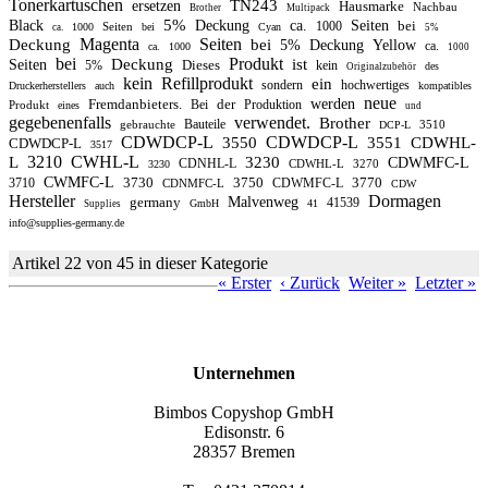
Tonerkartuschen
TN243
ersetzen
Hausmarke
Nachbau
Brother
Multipack
5%
Black
Deckung
ca.
Seiten
bei
1000
Seiten
1000
bei
Cyan
ca.
5%
Magenta
Seiten
Deckung
bei
5%
Deckung
Yellow
ca.
ca.
1000
1000
bei
Produkt
Deckung
ist
Seiten
Dieses
5%
kein
des
Originalzubehör
kein
Refillprodukt
ein
sondern
hochwertiges
Druckerherstellers
auch
kompatibles
neue
Fremdanbieters.
der
werden
Bei
Produktion
Produkt
eines
und
gegebenenfalls
verwendet.
Brother
Bauteile
gebrauchte
3510
DCP-L
CDWDCP-L
CDWDCP-L
3550
3551
CDWHL-
CDWDCP-L
3517
3210
CWHL-L
L
3230
CDWMFC-L
CDNHL-L
CDWHL-L
3270
3230
CWMFC-L
3730
3750
3770
3710
CDWMFC-L
CDNMFC-L
CDW
Hersteller
Dormagen
germany
Malvenweg
41539
GmbH
41
Supplies
info@supplies-germany.de
Artikel 22 von 45 in dieser Kategorie
« Erster
‹ Zurück
Weiter »
Letzter »
Unternehmen
Bimbos Copyshop GmbH
Edisonstr. 6
28357 Bremen