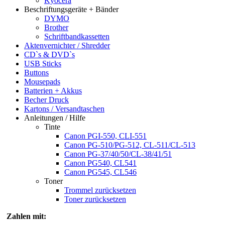
Kyocera
Beschriftungsgeräte + Bänder
DYMO
Brother
Schriftbandkassetten
Aktenvernichter / Shredder
CD`s & DVD`s
USB Sticks
Buttons
Mousepads
Batterien + Akkus
Becher Druck
Kartons / Versandtaschen
Anleitungen / Hilfe
Tinte
Canon PGI-550, CLI-551
Canon PG-510/PG-512, CL-511/CL-513
Canon PG-37/40/50/CL-38/41/51
Canon PG540, CL541
Canon PG545, CL546
Toner
Trommel zurücksetzen
Toner zurücksetzen
Zahlen mit: