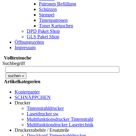
Patronen Befüllung
Schürzen
Stempel
Tintenpatronen
Toner Kartuschen
DPD Paket Shop
GLS Paket Shop
Öffnungszeiten
Impressum
Volltextsuche
Suchbegriff
Artikelkategorien
Kopierpapier
SCHNÄPPCHEN
Drucker
Tintenstrahldrucker
Laserdrucker sw
Multifunktionsdrucker Tintenstrahl
Multifunktiondrucker Lasertechnik
Druckerzubehör / Ersatzteile
Druckkopf Tintenstrahldrucker