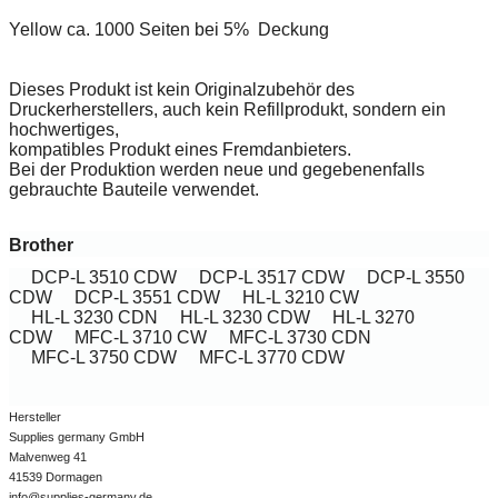
Yellow ca. 1000 Seiten bei 5% Deckung
Dieses Produkt ist kein Originalzubehör des
Druckerherstellers, auch kein Refillprodukt, sondern ein
hochwertiges,
kompatibles Produkt eines Fremdanbieters.
Bei der Produktion werden neue und gegebenenfalls
gebrauchte Bauteile verwendet.
Brother
DCP-L 3510 CDW
DCP-L 3517 CDW
DCP-L 3550
CDW
DCP-L 3551 CDW
HL-L 3210 CW
HL-L 3230 CDN
HL-L 3230 CDW
HL-L 3270
CDW
MFC-L 3710 CW
MFC-L 3730 CDN
MFC-L 3750 CDW
MFC-L 3770 CDW
Hersteller
Supplies germany GmbH
Malvenweg 41
41539 Dormagen
info@supplies-germany.de