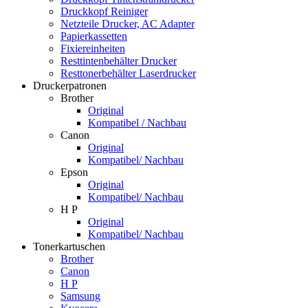
Druckkopf Reiniger
Netzteile Drucker, AC Adapter
Papierkassetten
Fixiereinheiten
Resttintenbehälter Drucker
Resttonerbehälter Laserdrucker
Druckerpatronen
Brother
Original
Kompatibel / Nachbau
Canon
Original
Kompatibel/ Nachbau
Epson
Original
Kompatibel/ Nachbau
H P
Original
Kompatibel/ Nachbau
Tonerkartuschen
Brother
Canon
H P
Samsung