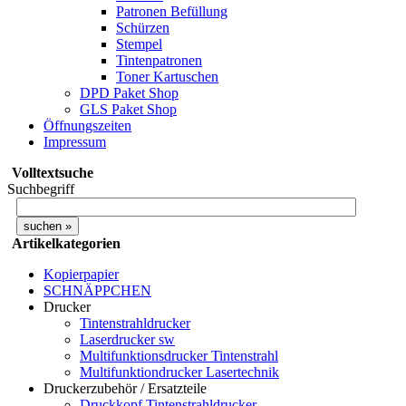
Patronen Befüllung
Schürzen
Stempel
Tintenpatronen
Toner Kartuschen
DPD Paket Shop
GLS Paket Shop
Öffnungszeiten
Impressum
Volltextsuche
Suchbegriff
Artikelkategorien
Kopierpapier
SCHNÄPPCHEN
Drucker
Tintenstrahldrucker
Laserdrucker sw
Multifunktionsdrucker Tintenstrahl
Multifunktiondrucker Lasertechnik
Druckerzubehör / Ersatzteile
Druckkopf Tintenstrahldrucker