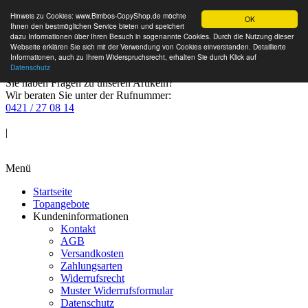
Hinweis zu Cookies: www.Bimbos-CopyShop.de möchte
OK
Ihnen den bestmöglichen Service bieten und speichert
dazu Informationen über Ihren Besuch in sogenannte Cookies. Durch die Nutzung dieser
Webseite erklären Sie sich mit der Verwendung von Cookies einverstanden. Detaillierte
Informationen, auch zu Ihrem Widerspruchsrecht, erhalten Sie durch Klick auf
Datenschutz
Sie haben Fragen zu unseren Artikeln?
Wir beraten Sie unter der Rufnummer:
0421 / 27 08 14
Anmelden
|
Warenkorb
Menü
Startseite
Topangebote
Kundeninformationen
Kontakt
AGB
Versandkosten
Zahlungsarten
Widerrufsrecht
Muster Widerrufsformular
Datenschutz