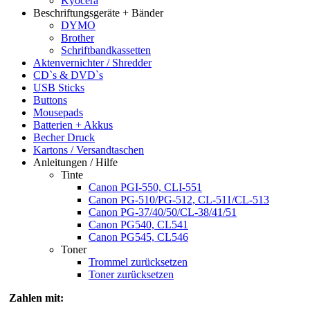
Kyocera
Beschriftungsgeräte + Bänder
DYMO
Brother
Schriftbandkassetten
Aktenvernichter / Shredder
CD`s & DVD`s
USB Sticks
Buttons
Mousepads
Batterien + Akkus
Becher Druck
Kartons / Versandtaschen
Anleitungen / Hilfe
Tinte
Canon PGI-550, CLI-551
Canon PG-510/PG-512, CL-511/CL-513
Canon PG-37/40/50/CL-38/41/51
Canon PG540, CL541
Canon PG545, CL546
Toner
Trommel zurücksetzen
Toner zurücksetzen
Zahlen mit: