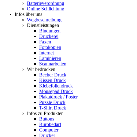
Batterieverordnung
Online Schlichtung
Infos über uns
Wegbeschreibung
Dienstleistungen
Bindungen
Druckerei
Faxen
Fotokopien
Internet
Laminieren
Scannarbeiten
Wir bedrucken
Becher Druck
Kissen Druck
Klebefoliendruck
Mousepad Druck
Plakatdruck / Poster
Puzzle Druck
T-Shirt Druck
Infos zu Produkten
Buttons
Bürobedarf
Computer
Drucker