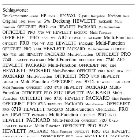
Schlagworte:
Cyan
Druckerpatrone
HP
HP953XL
Nachbau
953XL
Kompatibel
Kein
ersetzt
Deckung
HEWLETT
5%
Original
Multi-
bei
1600
Seiten
PACKARD
PRO
PACKARD
OFFICEJET
HEWLETT
Function
Multi-Function
7720
OFFICEJET
HEWLETT
PRO
Multi-Function
7720
WF
PACKARD
OFFICEJET
AIO
Multi-Function
PRO
7720
HEWLETT
WF
PACKARD
PRO
Multi-Function
HEWLETT
AIO
7720
PACKARD
OFFICEJET
WF
HEWLETT
PRO
OFFICEJET
PACKARD
7730
Multi-Function
OFFICEJET
PRO
OFFICEJET
PACKARD
Multi-Function
HEWLETT
AIO
PRO
7730
Multi-Function
7740
7740
AIO
PACKARD
PRO
OFFICEJET
HEWLETT
Multi-Function
HEWLETT
PACKARD
OFFICEJET
PRO
8210
HEWLETT
PACKARD
Multi-Function
OFFICEJET
PRO
8218
HEWLETT
PRO
PACKARD
Multi-Function
OFFICEJET
HEWLETT
8710
8715
Multi-Function
OFFICEJET
PACKARD
PRO
HEWLETT
PACKARD
PACKARD
Multi-
PRO
HEWLETT
Multi-Function
8716
OFFICEJET
PACKARD
Function
OFFICEJET
PRO
8717
HEWLETT
Multi-
PACKARD
OFFICEJET
Function
8718
HEWLETT
PRO
Multi-Function
PRO
OFFICEJET
OFFICEJET
PACKARD
8718
HEWLETT
Multi-Function
8719
PRO
HEWLETT
Multi-Function
OFFICEJET
PRO
PACKARD
Multi-Function
PRO
HEWLETT
8721
PACKARD
8720
OFFICEJET
PACKARD
HEWLETT
Multi-Function
8725
PRO
OFFICEJET
8727
PRO
Multi-Function
OFFICEJET
HEWLETT
PACKARD
HEWLETT
PRO
PACKARD
HEWLETT
Multi-Function
8728
OFFICEJET
HEWLETT
OFFICEJET
PACKARD
PRO