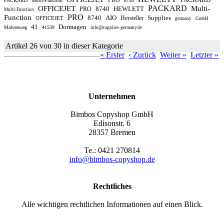
PACKARD
Multi-Function
8730
PACKARD
OFFICEJET
Multi-
8740
HEWLETT
PRO
Multi-Function
PRO
Function
8740
AIO
Supplies
Hersteller
OFFICEJET
germany
GmbH
41
Dormagen
Malvenweg
41539
info@supplies-germany.de
Artikel 26 von 30 in dieser Kategorie
« Erster
‹ Zurück
Weiter »
Letzter »
Unternehmen
Bimbos Copyshop GmbH
Edisonstr. 6
28357 Bremen
Te.: 0421 270814
info@bimbos-copyshop.de
Rechtliches
Alle wichtigen rechtlichen Informationen auf einen Blick.