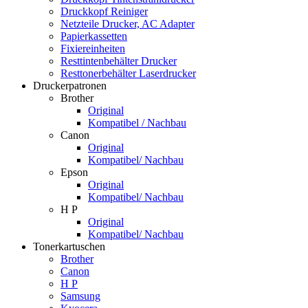
Druckkopf Reiniger
Netzteile Drucker, AC Adapter
Papierkassetten
Fixiereinheiten
Resttintenbehälter Drucker
Resttonerbehälter Laserdrucker
Druckerpatronen
Brother
Original
Kompatibel / Nachbau
Canon
Original
Kompatibel/ Nachbau
Epson
Original
Kompatibel/ Nachbau
H P
Original
Kompatibel/ Nachbau
Tonerkartuschen
Brother
Canon
H P
Samsung