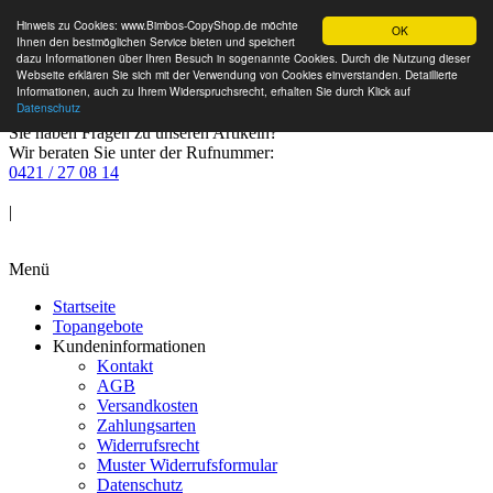
Hinweis zu Cookies: www.Bimbos-CopyShop.de möchte
OK
Ihnen den bestmöglichen Service bieten und speichert
dazu Informationen über Ihren Besuch in sogenannte Cookies. Durch die Nutzung dieser
Webseite erklären Sie sich mit der Verwendung von Cookies einverstanden. Detaillierte
Informationen, auch zu Ihrem Widerspruchsrecht, erhalten Sie durch Klick auf
Datenschutz
Sie haben Fragen zu unseren Artikeln?
Wir beraten Sie unter der Rufnummer:
0421 / 27 08 14
Anmelden
|
Warenkorb
Menü
Startseite
Topangebote
Kundeninformationen
Kontakt
AGB
Versandkosten
Zahlungsarten
Widerrufsrecht
Muster Widerrufsformular
Datenschutz