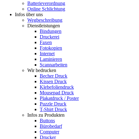
Batterieverordnung
Online Schlichtung
Infos über uns
Wegbeschreibung
Dienstleistungen
Bindungen
Druckerei
Faxen
Fotokopien
Internet
Laminieren
Scannarbeiten
Wir bedrucken
Becher Druck
Kissen Druck
Klebefoliendruck
Mousepad Druck
Plakatdruck / Poster
Puzzle Druck
T-Shirt Druck
Infos zu Produkten
Buttons
Bürobedarf
Computer
Drucker