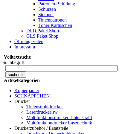
Patronen Befüllung
Schürzen
Stempel
Tintenpatronen
Toner Kartuschen
DPD Paket Shop
GLS Paket Shop
Öffnungszeiten
Impressum
Volltextsuche
Suchbegriff
Artikelkategorien
Kopierpapier
SCHNÄPPCHEN
Drucker
Tintenstrahldrucker
Laserdrucker sw
Multifunktionsdrucker Tintenstrahl
Multifunktiondrucker Lasertechnik
Druckerzubehör / Ersatzteile
Druckkopf Tintenstrahldrucker