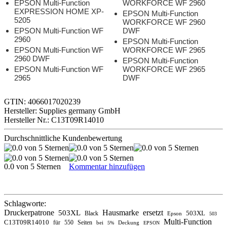
EPSON Multi-Function
WORKFORCE WF 2960
EXPRESSION HOME XP-
EPSON Multi-Function
5205
WORKFORCE WF 2960
EPSON Multi-Function WF
DWF
2960
EPSON Multi-Function
EPSON Multi-Function WF
WORKFORCE WF 2965
2960 DWF
EPSON Multi-Function
EPSON Multi-Function WF
WORKFORCE WF 2965
2965
DWF
GTIN: 4066017020239
Hersteller: Supplies germany GmbH
Hersteller Nr.: C13T09R14010
Durchschnittliche Kundenbewertung
0.0 von 5 Sternen
Kommentar hinzufügen
Schlagworte:
Druckerpatrone
Hausmarke
ersetzt
503XL
503XL
Black
Epson
503
Multi-Function
C13T09R14010
für
550
Seiten
bei
Deckung
5%
EPSON