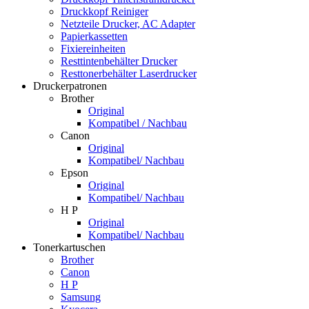
Druckkopf Reiniger
Netzteile Drucker, AC Adapter
Papierkassetten
Fixiereinheiten
Resttintenbehälter Drucker
Resttonerbehälter Laserdrucker
Druckerpatronen
Brother
Original
Kompatibel / Nachbau
Canon
Original
Kompatibel/ Nachbau
Epson
Original
Kompatibel/ Nachbau
H P
Original
Kompatibel/ Nachbau
Tonerkartuschen
Brother
Canon
H P
Samsung