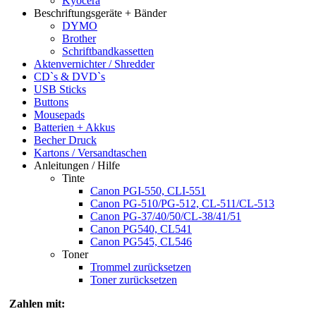
Kyocera
Beschriftungsgeräte + Bänder
DYMO
Brother
Schriftbandkassetten
Aktenvernichter / Shredder
CD`s & DVD`s
USB Sticks
Buttons
Mousepads
Batterien + Akkus
Becher Druck
Kartons / Versandtaschen
Anleitungen / Hilfe
Tinte
Canon PGI-550, CLI-551
Canon PG-510/PG-512, CL-511/CL-513
Canon PG-37/40/50/CL-38/41/51
Canon PG540, CL541
Canon PG545, CL546
Toner
Trommel zurücksetzen
Toner zurücksetzen
Zahlen mit: