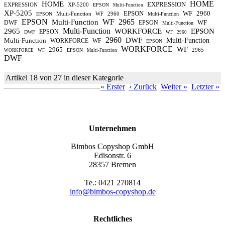
HOME
HOME
EXPRESSION
EXPRESSION
XP-5200
EPSON
Multi-Function
XP-5205
EPSON
WF
2960
Multi-Function
WF
2960
EPSON
Multi-Function
EPSON
WF
2965
Multi-Function
WF
DWF
EPSON
Multi-Function
Multi-Function
2965
WORKFORCE
EPSON
EPSON
DWF
WF
2960
2960
DWF
Multi-Function
Multi-Function
WORKFORCE
WF
EPSON
WORKFORCE
WF
2965
2965
EPSON
WORKFORCE
WF
Multi-Function
DWF
Artikel 18 von 27 in dieser Kategorie
« Erster
‹ Zurück
Weiter »
Letzter »
Unternehmen
Bimbos Copyshop GmbH
Edisonstr. 6
28357 Bremen
Te.: 0421 270814
info@bimbos-copyshop.de
Rechtliches