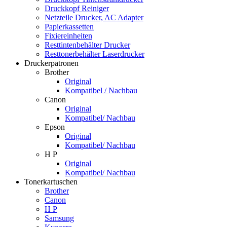
Druckkopf Reiniger
Netzteile Drucker, AC Adapter
Papierkassetten
Fixiereinheiten
Resttintenbehälter Drucker
Resttonerbehälter Laserdrucker
Druckerpatronen
Brother
Original
Kompatibel / Nachbau
Canon
Original
Kompatibel/ Nachbau
Epson
Original
Kompatibel/ Nachbau
H P
Original
Kompatibel/ Nachbau
Tonerkartuschen
Brother
Canon
H P
Samsung