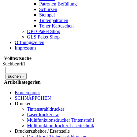
Patronen Befüllung
Schürzen
Stempel
Tintenpatronen
Toner Kartuschen
DPD Paket Shop
GLS Paket Shop
Öffnungszeiten
Impressum
Volltextsuche
Suchbegriff
Artikelkategorien
Kopierpapier
SCHNÄPPCHEN
Drucker
Tintenstrahldrucker
Laserdrucker sw
Multifunktionsdrucker Tintenstrahl
Multifunktiondrucker Lasertechnik
Druckerzubehör / Ersatzteile
Druckkopf Tintenstrahldrucker