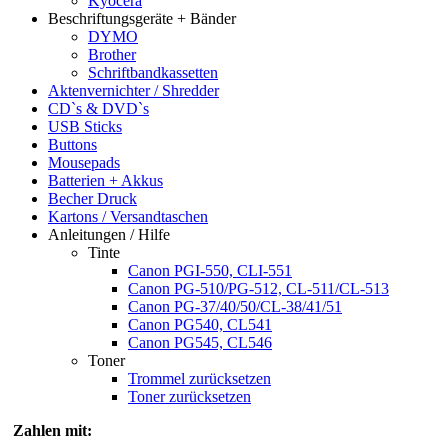
Kyocera
Beschriftungsgeräte + Bänder
DYMO
Brother
Schriftbandkassetten
Aktenvernichter / Shredder
CD`s & DVD`s
USB Sticks
Buttons
Mousepads
Batterien + Akkus
Becher Druck
Kartons / Versandtaschen
Anleitungen / Hilfe
Tinte
Canon PGI-550, CLI-551
Canon PG-510/PG-512, CL-511/CL-513
Canon PG-37/40/50/CL-38/41/51
Canon PG540, CL541
Canon PG545, CL546
Toner
Trommel zurücksetzen
Toner zurücksetzen
Zahlen mit: