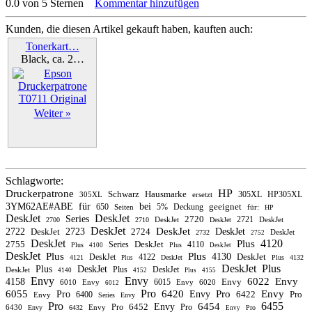
0.0 von 5 Sternen
Kommentar hinzufügen
Kunden, die diesen Artikel gekauft haben, kauften auch:
Tonerkart…
Black, ca. 2…
Weiter »
Schlagworte:
HP
Druckerpatrone
Schwarz
Hausmarke
305XL
HP305XL
305XL
ersetzt
3YM62AE#ABE
für
bei
geeignet
650
5%
Deckung
Seiten
für:
HP
DeskJet
DeskJet
Series
2720
2721
DeskJet
DeskJet
2700
2710
DeskJet
DeskJet
DeskJet
2722
DeskJet
2723
2724
DeskJet
DeskJet
2732
2752
DeskJet
4120
Plus
2755
DeskJet
Series
4110
Plus
Plus
4100
DeskJet
DeskJet
Plus
Plus
4130
DeskJet
DeskJet
4122
4121
DeskJet
Plus
4132
Plus
DeskJet
Plus
Plus
DeskJet
Plus
DeskJet
DeskJet
4140
4152
Plus
4155
Envy
Envy
6022
Envy
4158
Envy
6015
6010
Envy
Envy
6020
6012
Pro
6055
6420
Pro
Envy
Pro
Envy
6422
Pro
6400
Envy
Series
Envy
Pro
6455
6454
6452
Envy
Pro
Pro
6430
Envy
Envy
6432
Pro
Envy