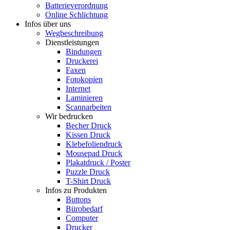
Batterieverordnung
Online Schlichtung
Infos über uns
Wegbeschreibung
Dienstleistungen
Bindungen
Druckerei
Faxen
Fotokopien
Internet
Laminieren
Scannarbeiten
Wir bedrucken
Becher Druck
Kissen Druck
Klebefoliendruck
Mousepad Druck
Plakatdruck / Poster
Puzzle Druck
T-Shirt Druck
Infos zu Produkten
Buttons
Bürobedarf
Computer
Drucker