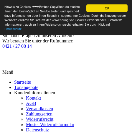
Hinweis zu Cookies: www.Bimbos-CopyShop.de möchte
OK
Ihnen den bestmöglichen Service bieten und speichert
dazu Informationen über Ihren Besuch in sogenannte Cookies. Durch die Nutzung dieser
Webseite erklären Sie sich mit der Verwendung von Cookies einverstanden. Detaillierte
Informationen, auch zu Ihrem Widerspruchsrecht, erhalten Sie durch Klick auf
Datenschutz
Sie haben Fragen zu unseren Artikeln?
Wir beraten Sie unter der Rufnummer:
0421 / 27 08 14
Anmelden
|
Warenkorb
Menü
Startseite
Topangebote
Kundeninformationen
Kontakt
AGB
Versandkosten
Zahlungsarten
Widerrufsrecht
Muster Widerrufsformular
Datenschutz