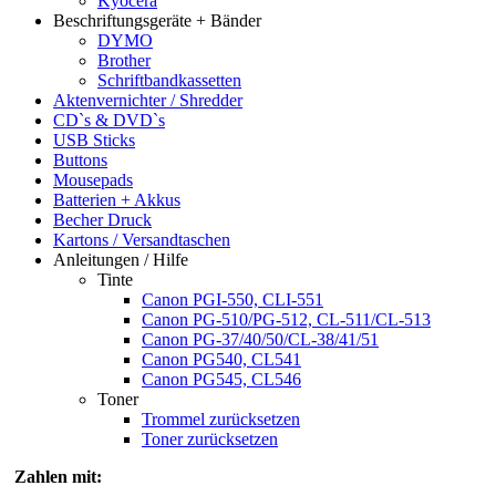
Kyocera
Beschriftungsgeräte + Bänder
DYMO
Brother
Schriftbandkassetten
Aktenvernichter / Shredder
CD`s & DVD`s
USB Sticks
Buttons
Mousepads
Batterien + Akkus
Becher Druck
Kartons / Versandtaschen
Anleitungen / Hilfe
Tinte
Canon PGI-550, CLI-551
Canon PG-510/PG-512, CL-511/CL-513
Canon PG-37/40/50/CL-38/41/51
Canon PG540, CL541
Canon PG545, CL546
Toner
Trommel zurücksetzen
Toner zurücksetzen
Zahlen mit: