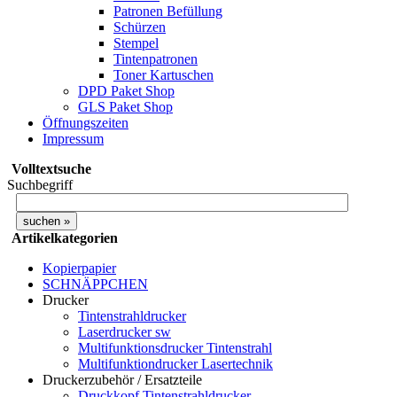
Patronen Befüllung
Schürzen
Stempel
Tintenpatronen
Toner Kartuschen
DPD Paket Shop
GLS Paket Shop
Öffnungszeiten
Impressum
Volltextsuche
Suchbegriff
Artikelkategorien
Kopierpapier
SCHNÄPPCHEN
Drucker
Tintenstrahldrucker
Laserdrucker sw
Multifunktionsdrucker Tintenstrahl
Multifunktiondrucker Lasertechnik
Druckerzubehör / Ersatzteile
Druckkopf Tintenstrahldrucker