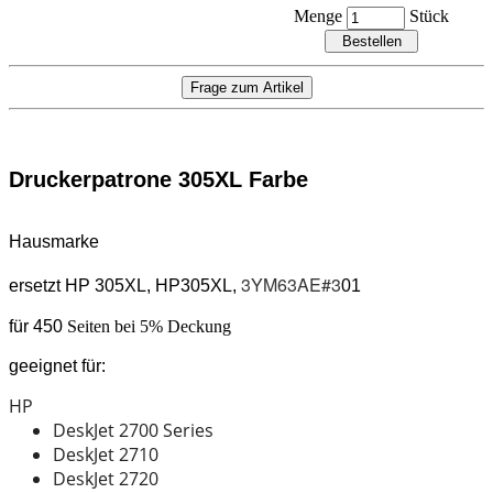
Menge
Stück
Druckerpatrone 305
XL Farbe
Hausmarke
3YM63AE#3
ersetzt HP 305XL
, HP305
XL,
01
für 450
Seiten bei 5% Deckung
geeignet für:
HP
DeskJet 2700 Series
DeskJet 2710
DeskJet 2720