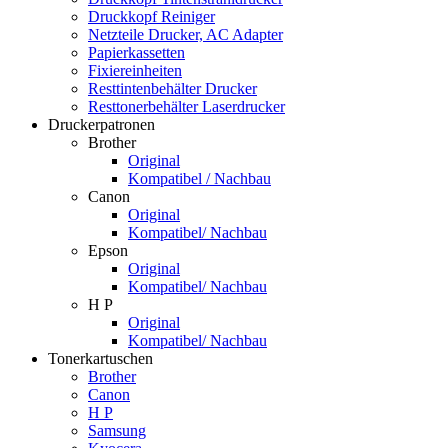
Druckkopf Reiniger
Netzteile Drucker, AC Adapter
Papierkassetten
Fixiereinheiten
Resttintenbehälter Drucker
Resttonerbehälter Laserdrucker
Druckerpatronen
Brother
Original
Kompatibel / Nachbau
Canon
Original
Kompatibel/ Nachbau
Epson
Original
Kompatibel/ Nachbau
H P
Original
Kompatibel/ Nachbau
Tonerkartuschen
Brother
Canon
H P
Samsung