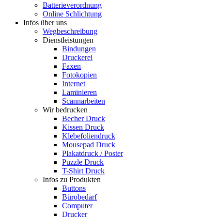
Batterieverordnung
Online Schlichtung
Infos über uns
Wegbeschreibung
Dienstleistungen
Bindungen
Druckerei
Faxen
Fotokopien
Internet
Laminieren
Scannarbeiten
Wir bedrucken
Becher Druck
Kissen Druck
Klebefoliendruck
Mousepad Druck
Plakatdruck / Poster
Puzzle Druck
T-Shirt Druck
Infos zu Produkten
Buttons
Bürobedarf
Computer
Drucker