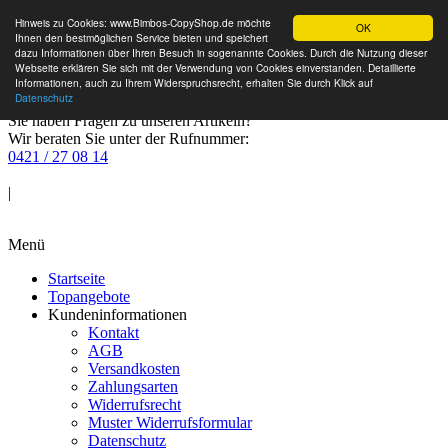
Hinweis zu Cookies: www.Bimbos-CopyShop.de möchte
OK
Ihnen den bestmöglichen Service bieten und speichert
dazu Informationen über Ihren Besuch in sogenannte Cookies. Durch die Nutzung dieser
Webseite erklären Sie sich mit der Verwendung von Cookies einverstanden. Detaillierte
Informationen, auch zu Ihrem Widerspruchsrecht, erhalten Sie durch Klick auf
Datenschutz
Sie haben Fragen zu unseren Artikeln?
Wir beraten Sie unter der Rufnummer:
0421 / 27 08 14
Anmelden
|
Warenkorb
Menü
Startseite
Topangebote
Kundeninformationen
Kontakt
AGB
Versandkosten
Zahlungsarten
Widerrufsrecht
Muster Widerrufsformular
Datenschutz