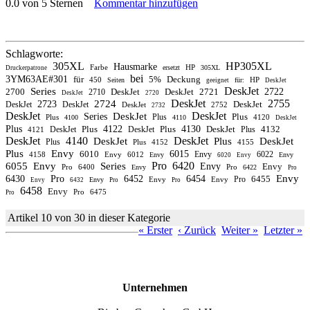
0.0 von 5 Sternen
Kommentar hinzufügen
Schlagworte:
305XL
HP305XL
Hausmarke
Farbe
HP
ersetzt
305XL
Druckerpatrone
bei
3YM63AE#301
für
5%
Deckung
450
HP
Seiten
für:
geeignet
DeskJet
DeskJet
Series
2700
DeskJet
DeskJet
2721
2722
2710
DeskJet
2720
DeskJet
2755
2724
2723
DeskJet
DeskJet
DeskJet
DeskJet
2752
2732
DeskJet
DeskJet
DeskJet
Series
Plus
Plus
Plus
4120
4100
4110
DeskJet
Plus
Plus
4122
Plus
4130
DeskJet
4132
DeskJet
DeskJet
Plus
4121
DeskJet
4140
DeskJet
DeskJet
Plus
DeskJet
Plus
Plus
4152
4155
Plus
Envy
6010
6015
Envy
6022
4158
Envy
6012
Envy
Envy
6020
Envy
Pro
6420
6055
Envy
Series
Envy
Envy
Pro
6400
Pro
Envy
6422
Pro
Envy
6430
Pro
6452
6454
6455
Pro
Envy
Envy
Envy
Envy
6432
Pro
Pro
6458
Envy
Pro
6475
Pro
Artikel 10 von 30 in dieser Kategorie
« Erster
‹ Zurück
Weiter »
Letzter »
Unternehmen