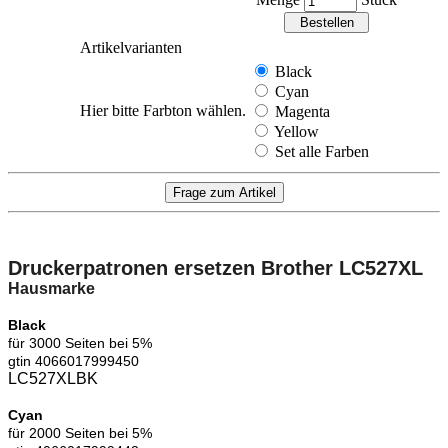
Menge
Stück
Artikelvarianten
Black
Cyan
Hier bitte Farbton wählen.
Magenta
Yellow
Set alle Farben
Druckerpatronen ersetzen Brother LC527XL
Hausmarke
Black
für 3000
Seiten bei 5%
gtin 4066017999450
LC527XLBK
Cyan
für 2000
Seiten bei 5%