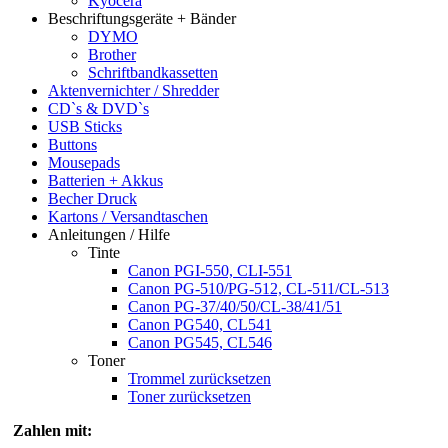
Kyocera
Beschriftungsgeräte + Bänder
DYMO
Brother
Schriftbandkassetten
Aktenvernichter / Shredder
CD`s & DVD`s
USB Sticks
Buttons
Mousepads
Batterien + Akkus
Becher Druck
Kartons / Versandtaschen
Anleitungen / Hilfe
Tinte
Canon PGI-550, CLI-551
Canon PG-510/PG-512, CL-511/CL-513
Canon PG-37/40/50/CL-38/41/51
Canon PG540, CL541
Canon PG545, CL546
Toner
Trommel zurücksetzen
Toner zurücksetzen
Zahlen mit: