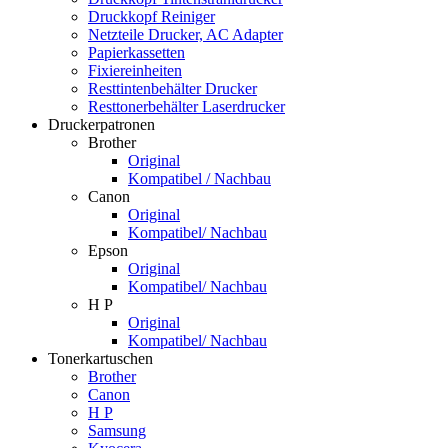
Druckkopf Reiniger
Netzteile Drucker, AC Adapter
Papierkassetten
Fixiereinheiten
Resttintenbehälter Drucker
Resttonerbehälter Laserdrucker
Druckerpatronen
Brother
Original
Kompatibel / Nachbau
Canon
Original
Kompatibel/ Nachbau
Epson
Original
Kompatibel/ Nachbau
H P
Original
Kompatibel/ Nachbau
Tonerkartuschen
Brother
Canon
H P
Samsung