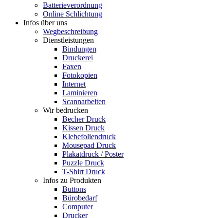
Batterieverordnung
Online Schlichtung
Infos über uns
Wegbeschreibung
Dienstleistungen
Bindungen
Druckerei
Faxen
Fotokopien
Internet
Laminieren
Scannarbeiten
Wir bedrucken
Becher Druck
Kissen Druck
Klebefoliendruck
Mousepad Druck
Plakatdruck / Poster
Puzzle Druck
T-Shirt Druck
Infos zu Produkten
Buttons
Bürobedarf
Computer
Drucker