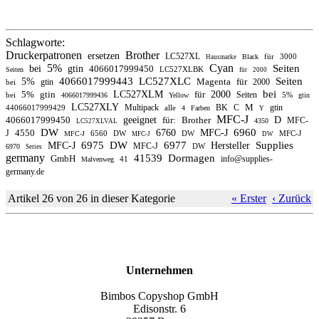
Schlagworte:
Druckerpatronen
Brother
ersetzen
LC527XL
für
3000
Black
Hausmarke
5%
Cyan
Seiten
bei
gtin
4066017999450
LC527XLBK
Seiten
für
2000
4066017999443
LC527XLC
Seiten
5%
Magenta
für
gtin
2000
bei
bei
5%
gtin
LC527XLM
für
2000
Seiten
bei
5%
4066017999436
Yellow
gtin
LC527XLY
M
Multipack
BK
C
gtin
44066017999429
alle
4
Farben
Y
MFC-J
4066017999450
geeignet
für:
Brother
D
MFC-
4350
LC527XLVAL
DW
6960
4550
6760
MFC-J
J
6560
DW
DW
MFC-J
MFC-J
MFC-J
DW
6975
DW
6977
Supplies
MFC-J
Hersteller
MFC-J
DW
6970
Series
germany
41539
Dormagen
GmbH
info@supplies-
41
Malvenweg
germany.de
Artikel 26 von 26 in dieser Kategorie
« Erster
‹ Zurück
Unternehmen
Bimbos Copyshop GmbH
Edisonstr. 6