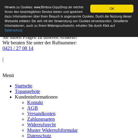
Hinweis zu Cookies: www.Bimbos-CopyShop.de möchte
OK
Ihnen den bestmöglichen Service bieten und speichert
dazu Informationen über Ihren Besuch in sogenannte Cookies. Durch die Nutzung dieser
Webseite erklären Sie sich mit der Verwendung von Cookies einverstanden. Detaillierte
Informationen, auch zu Ihrem Widerspruchsrecht, erhalten Sie durch Klick auf
Datenschutz
Sie haben Fragen zu unseren Artikeln?
Wir beraten Sie unter der Rufnummer:
0421 / 27 08 14
Anmelden
|
Warenkorb
Menü
Startseite
Topangebote
Kundeninformationen
Kontakt
AGB
Versandkosten
Zahlungsarten
Widerrufsrecht
Muster Widerrufsformular
Datenschutz