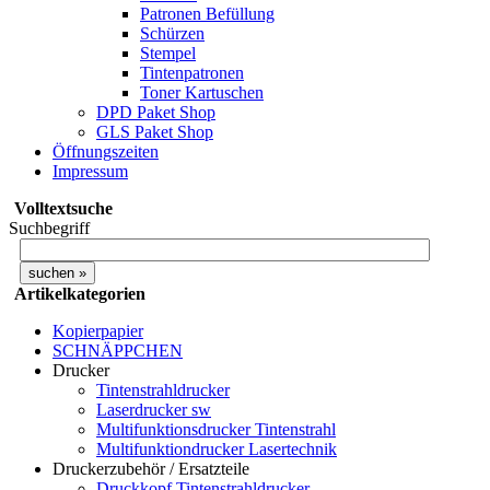
Patronen Befüllung
Schürzen
Stempel
Tintenpatronen
Toner Kartuschen
DPD Paket Shop
GLS Paket Shop
Öffnungszeiten
Impressum
Volltextsuche
Suchbegriff
Artikelkategorien
Kopierpapier
SCHNÄPPCHEN
Drucker
Tintenstrahldrucker
Laserdrucker sw
Multifunktionsdrucker Tintenstrahl
Multifunktiondrucker Lasertechnik
Druckerzubehör / Ersatzteile
Druckkopf Tintenstrahldrucker