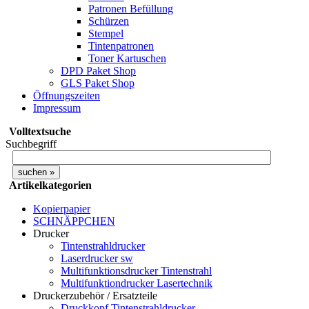
Patronen Befüllung
Schürzen
Stempel
Tintenpatronen
Toner Kartuschen
DPD Paket Shop
GLS Paket Shop
Öffnungszeiten
Impressum
Volltextsuche
Suchbegriff
Artikelkategorien
Kopierpapier
SCHNÄPPCHEN
Drucker
Tintenstrahldrucker
Laserdrucker sw
Multifunktionsdrucker Tintenstrahl
Multifunktiondrucker Lasertechnik
Druckerzubehör / Ersatzteile
Druckkopf Tintenstrahldrucker