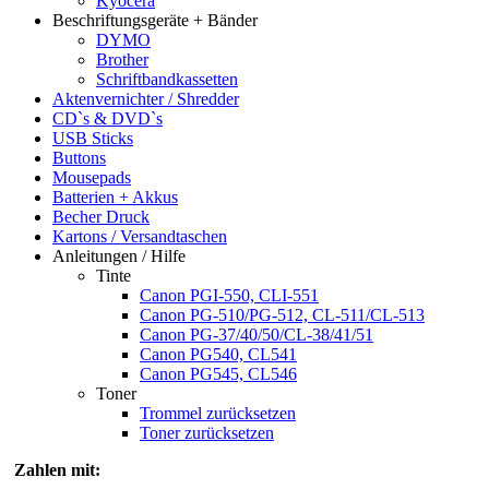
Kyocera
Beschriftungsgeräte + Bänder
DYMO
Brother
Schriftbandkassetten
Aktenvernichter / Shredder
CD`s & DVD`s
USB Sticks
Buttons
Mousepads
Batterien + Akkus
Becher Druck
Kartons / Versandtaschen
Anleitungen / Hilfe
Tinte
Canon PGI-550, CLI-551
Canon PG-510/PG-512, CL-511/CL-513
Canon PG-37/40/50/CL-38/41/51
Canon PG540, CL541
Canon PG545, CL546
Toner
Trommel zurücksetzen
Toner zurücksetzen
Zahlen mit: