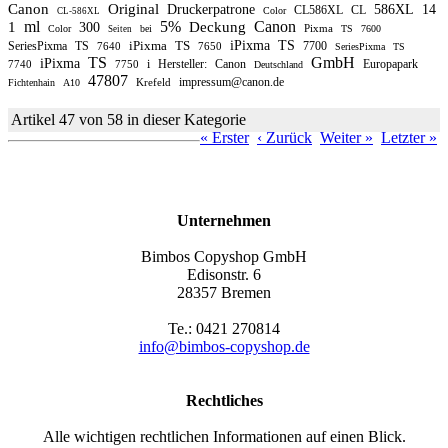
Canon
Original
Druckerpatrone
586XL
14
CL586XL
CL
Color
CL-586XL
ml
5%
Canon
1
Deckung
300
Pixma
Color
bei
TS
7600
Seiten
iPixma
TS
iPixma
TS
SeriesPixma
TS
7700
7640
7650
SeriesPixma
TS
TS
GmbH
iPixma
i
Hersteller:
Canon
Europapark
7740
7750
Deutschland
47807
impressum@canon.de
Krefeld
Fichtenhain
A10
Artikel 47 von 58 in dieser Kategorie
« Erster
‹ Zurück
Weiter »
Letzter »
Unternehmen
Bimbos Copyshop GmbH
Edisonstr. 6
28357 Bremen
Te.: 0421 270814
info@bimbos-copyshop.de
Rechtliches
Alle wichtigen rechtlichen Informationen auf einen Blick.