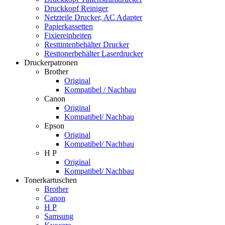
Druckkopf Reiniger
Netzteile Drucker, AC Adapter
Papierkassetten
Fixiereinheiten
Resttintenbehälter Drucker
Resttonerbehälter Laserdrucker
Druckerpatronen
Brother
Original
Kompatibel / Nachbau
Canon
Original
Kompatibel/ Nachbau
Epson
Original
Kompatibel/ Nachbau
H P
Original
Kompatibel/ Nachbau
Tonerkartuschen
Brother
Canon
H P
Samsung