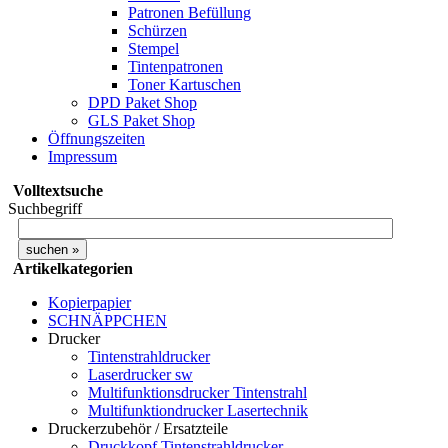
Patronen Befüllung
Schürzen
Stempel
Tintenpatronen
Toner Kartuschen
DPD Paket Shop
GLS Paket Shop
Öffnungszeiten
Impressum
Volltextsuche
Suchbegriff
Artikelkategorien
Kopierpapier
SCHNÄPPCHEN
Drucker
Tintenstrahldrucker
Laserdrucker sw
Multifunktionsdrucker Tintenstrahl
Multifunktiondrucker Lasertechnik
Druckerzubehör / Ersatzteile
Druckkopf Tintenstrahldrucker