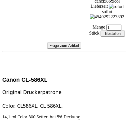
cancl586xlcol
Lieferzeit
sofort
Menge
Stück
XL
Canon CL-586
Original Druckerpatrone
Color, CL586XL, CL 586XL,
ml Color 3
00 Seiten bei 5% Deckung
14,1