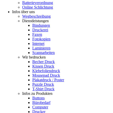
Batterieverordnung
Online Schlichtung
Infos über uns
Wegbeschreibung
Dienstleistungen
Bindungen
Druckerei
Faxen
Fotokopien
Internet
Laminieren
Scannarbeiten
Wir bedrucken
Becher Druck
Kissen Druck
Klebefoliendruck
Mousepad Druck
Plakatdruck / Poster
Puzzle Druck
T-Shirt Druck
Infos zu Produkten
Buttons
Bürobedarf
Computer
Drucker