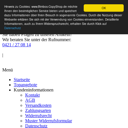
Hinweis zu Cookies: www.Bimbos-CopyShop.de möchte
OK
Ihnen den bestmöglichen Service bieten und speichert
dazu Informationen über Ihren Besuch in sogenannte Cookies. Durch die Nutzung dieser
Webseite erklären Sie sich mit der Verwendung von Cookies einverstanden. Detaillierte
Informationen, auch zu Ihrem Widerspruchsrecht, erhalten Sie durch Klick auf
Datenschutz
Sie haben Fragen zu unseren Artikeln?
Wir beraten Sie unter der Rufnummer:
0421 / 27 08 14
Anmelden
|
Warenkorb
Menü
Startseite
Topangebote
Kundeninformationen
Kontakt
AGB
Versandkosten
Zahlungsarten
Widerrufsrecht
Muster Widerrufsformular
Datenschutz