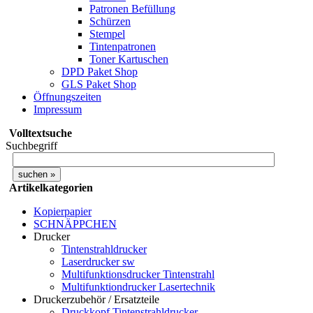
Patronen Befüllung
Schürzen
Stempel
Tintenpatronen
Toner Kartuschen
DPD Paket Shop
GLS Paket Shop
Öffnungszeiten
Impressum
Volltextsuche
Suchbegriff
Artikelkategorien
Kopierpapier
SCHNÄPPCHEN
Drucker
Tintenstrahldrucker
Laserdrucker sw
Multifunktionsdrucker Tintenstrahl
Multifunktiondrucker Lasertechnik
Druckerzubehör / Ersatzteile
Druckkopf Tintenstrahldrucker