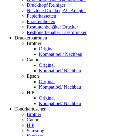
Druckkopf Reiniger
Netzteile Drucker, AC Adapter
Papierkassetten
Fixiereinheiten
Resttintenbehälter Drucker
Resttonerbehälter Laserdrucker
Druckerpatronen
Brother
Original
Kompatibel / Nachbau
Canon
Original
Kompatibel/ Nachbau
Epson
Original
Kompatibel/ Nachbau
H P
Original
Kompatibel/ Nachbau
Tonerkartuschen
Brother
Canon
H P
Samsung