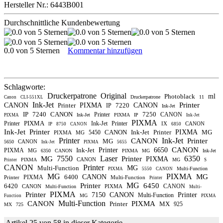
Hersteller Nr.: 6443B001
Durchschnittliche Kundenbewertung
0.0 von 5 Sternen
Kommentar hinzufügen
Schlagworte:
Druckerpatrone
Original
Photoblack
ml
Druckerpatrone
11
Canon
CLI-551XL
Ink-Jet
Printer
CANON
Printer
PIXMA
7220
CANON
IP
Ink-Jet
IP
7240
CANON
7250
Printer
CANON
Ink-Jet
PIXMA
IP
PIXMA
Ink-Jet
PIXMA
PIXMA
Printer
Ink-Jet
Printer
IX
CANON
IP
8750
CANON
6850
Ink-Jet
Printer
CANON
Ink-Jet
Printer
PIXMA
MG
5450
PIXMA
MG
Printer
Ink-Jet
CANON
Printer
MG
CANON
5650
Ink-Jet
PIXMA
5655
CANON
Ink-Jet
Printer
6650
PIXMA
MG
6350
CANON
PIXMA
MG
Ink-Jet
7550
Laser
6350
MG
Printer
PIXMA
CANON
PIXMA
MG
Printer
S
CANON
Printer
Multi-Function
MG
Multi-Function
PIXMA
5550
CANON
MG
PIXMA
MG
6400
CANON
PIXMA
Printer
Multi-Function
Printer
MG
Printer
6450
6420
CANON
CANON
PIXMA
Multi-Function
Multi-
PIXMA
Printer
7150
CANON
Printer
Multi-Function
MG
Function
PIXMA
Multi-Function
CANON
PIXMA
Printer
MX
925
MX
725
Artikel 25 von 58 in dieser Kategorie