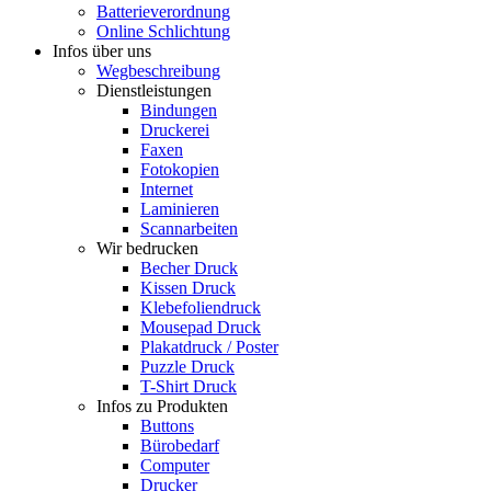
Batterieverordnung
Online Schlichtung
Infos über uns
Wegbeschreibung
Dienstleistungen
Bindungen
Druckerei
Faxen
Fotokopien
Internet
Laminieren
Scannarbeiten
Wir bedrucken
Becher Druck
Kissen Druck
Klebefoliendruck
Mousepad Druck
Plakatdruck / Poster
Puzzle Druck
T-Shirt Druck
Infos zu Produkten
Buttons
Bürobedarf
Computer
Drucker