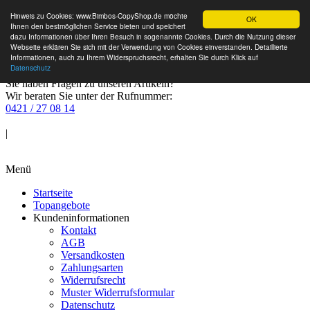
Hinweis zu Cookies: www.Bimbos-CopyShop.de möchte
OK
Ihnen den bestmöglichen Service bieten und speichert
dazu Informationen über Ihren Besuch in sogenannte Cookies. Durch die Nutzung dieser
Webseite erklären Sie sich mit der Verwendung von Cookies einverstanden. Detaillierte
Informationen, auch zu Ihrem Widerspruchsrecht, erhalten Sie durch Klick auf
Datenschutz
Sie haben Fragen zu unseren Artikeln?
Wir beraten Sie unter der Rufnummer:
0421 / 27 08 14
Anmelden
|
Warenkorb
Menü
Startseite
Topangebote
Kundeninformationen
Kontakt
AGB
Versandkosten
Zahlungsarten
Widerrufsrecht
Muster Widerrufsformular
Datenschutz