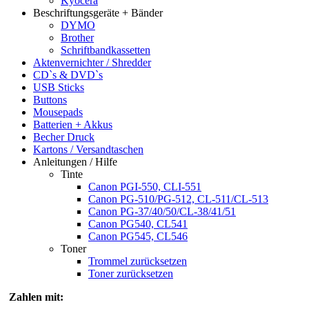
Kyocera
Beschriftungsgeräte + Bänder
DYMO
Brother
Schriftbandkassetten
Aktenvernichter / Shredder
CD`s & DVD`s
USB Sticks
Buttons
Mousepads
Batterien + Akkus
Becher Druck
Kartons / Versandtaschen
Anleitungen / Hilfe
Tinte
Canon PGI-550, CLI-551
Canon PG-510/PG-512, CL-511/CL-513
Canon PG-37/40/50/CL-38/41/51
Canon PG540, CL541
Canon PG545, CL546
Toner
Trommel zurücksetzen
Toner zurücksetzen
Zahlen mit: