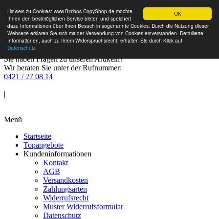
Hinweis zu Cookies: www.Bimbos-CopyShop.de möchte
OK
Ihnen den bestmöglichen Service bieten und speichert
dazu Informationen über Ihren Besuch in sogenannte Cookies. Durch die Nutzung dieser
Webseite erklären Sie sich mit der Verwendung von Cookies einverstanden. Detaillierte
Informationen, auch zu Ihrem Widerspruchsrecht, erhalten Sie durch Klick auf
Datenschutz
Sie haben Fragen zu unseren Artikeln?
Wir beraten Sie unter der Rufnummer:
0421 / 27 08 14
Anmelden
|
Warenkorb
Menü
Startseite
Topangebote
Kundeninformationen
Kontakt
AGB
Versandkosten
Zahlungsarten
Widerrufsrecht
Muster Widerrufsformular
Datenschutz