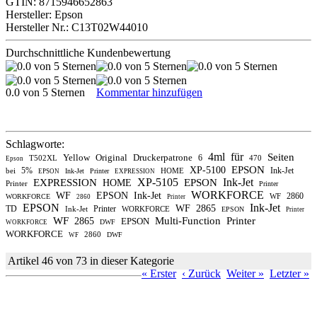
GTIN: 8715946652863
Hersteller: Epson
Hersteller Nr.: C13T02W44010
Durchschnittliche Kundenbewertung
0.0 von 5 Sternen
Kommentar hinzufügen
Schlagworte:
4ml
für
Seiten
Yellow
Original
Druckerpatrone
6
T502XL
470
Epson
EPSON
XP-5100
5%
Ink-Jet
bei
HOME
Ink-Jet
Printer
EPSON
EXPRESSION
XP-5105
Ink-Jet
EXPRESSION
EPSON
HOME
Printer
Printer
WORKFORCE
WF
EPSON
Ink-Jet
2860
WF
WORKFORCE
2860
Printer
EPSON
Ink-Jet
WF
2865
TD
Printer
Ink-Jet
WORKFORCE
EPSON
Printer
WF
Multi-Function
Printer
2865
EPSON
DWF
WORKFORCE
WORKFORCE
2860
DWF
WF
Artikel 46 von 73 in dieser Kategorie
« Erster
‹ Zurück
Weiter »
Letzter »