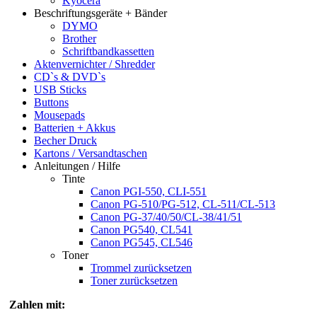
Kyocera
Beschriftungsgeräte + Bänder
DYMO
Brother
Schriftbandkassetten
Aktenvernichter / Shredder
CD`s & DVD`s
USB Sticks
Buttons
Mousepads
Batterien + Akkus
Becher Druck
Kartons / Versandtaschen
Anleitungen / Hilfe
Tinte
Canon PGI-550, CLI-551
Canon PG-510/PG-512, CL-511/CL-513
Canon PG-37/40/50/CL-38/41/51
Canon PG540, CL541
Canon PG545, CL546
Toner
Trommel zurücksetzen
Toner zurücksetzen
Zahlen mit: