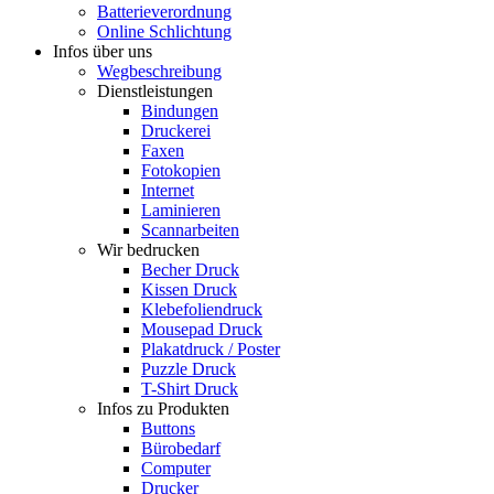
Batterieverordnung
Online Schlichtung
Infos über uns
Wegbeschreibung
Dienstleistungen
Bindungen
Druckerei
Faxen
Fotokopien
Internet
Laminieren
Scannarbeiten
Wir bedrucken
Becher Druck
Kissen Druck
Klebefoliendruck
Mousepad Druck
Plakatdruck / Poster
Puzzle Druck
T-Shirt Druck
Infos zu Produkten
Buttons
Bürobedarf
Computer
Drucker