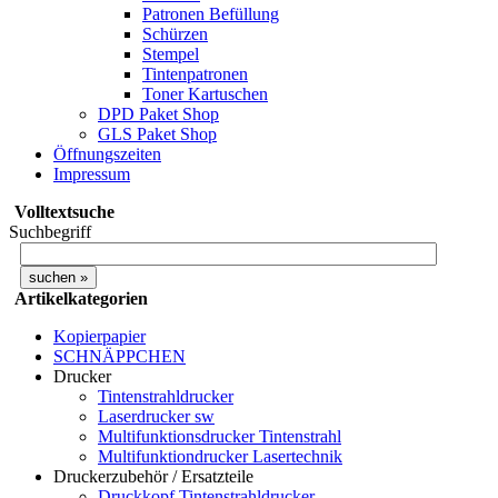
Patronen Befüllung
Schürzen
Stempel
Tintenpatronen
Toner Kartuschen
DPD Paket Shop
GLS Paket Shop
Öffnungszeiten
Impressum
Volltextsuche
Suchbegriff
Artikelkategorien
Kopierpapier
SCHNÄPPCHEN
Drucker
Tintenstrahldrucker
Laserdrucker sw
Multifunktionsdrucker Tintenstrahl
Multifunktiondrucker Lasertechnik
Druckerzubehör / Ersatzteile
Druckkopf Tintenstrahldrucker