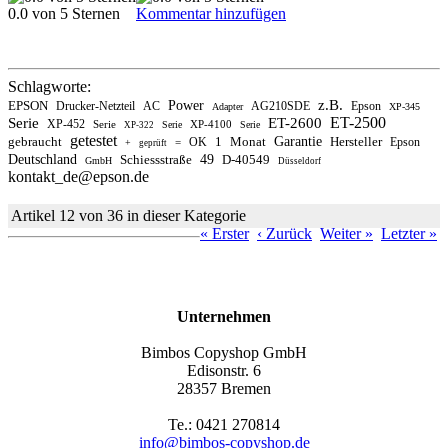
0.0 von 5 Sternen
Kommentar hinzufügen
Schlagworte:
z.B.
EPSON
Power
Drucker-Netzteil
AC
AG210SDE
Epson
Adapter
XP-345
ET-2500
Serie
ET-2600
XP-452
Serie
XP-4100
Serie
Serie
XP-322
getestet
gebraucht
1
Monat
Garantie
Hersteller
OK
Epson
=
+
geprüft
Deutschland
Schiessstraße
49
D-40549
GmbH
Düsseldorf
kontakt_de@epson.de
Artikel 12 von 36 in dieser Kategorie
« Erster
‹ Zurück
Weiter »
Letzter »
Unternehmen
Bimbos Copyshop GmbH
Edisonstr. 6
28357 Bremen
Te.: 0421 270814
info@bimbos-copyshop.de