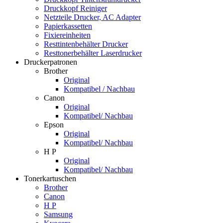
Druckkopf Reiniger
Netzteile Drucker, AC Adapter
Papierkassetten
Fixiereinheiten
Resttintenbehälter Drucker
Resttonerbehälter Laserdrucker
Druckerpatronen
Brother
Original
Kompatibel / Nachbau
Canon
Original
Kompatibel/ Nachbau
Epson
Original
Kompatibel/ Nachbau
H P
Original
Kompatibel/ Nachbau
Tonerkartuschen
Brother
Canon
H P
Samsung