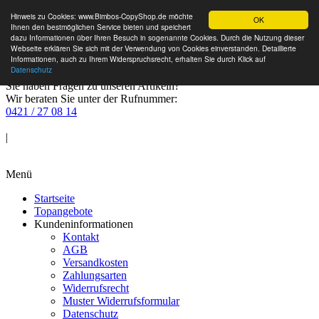
Hinweis zu Cookies: www.Bimbos-CopyShop.de möchte
OK
Ihnen den bestmöglichen Service bieten und speichert
dazu Informationen über Ihren Besuch in sogenannte Cookies. Durch die Nutzung dieser
Webseite erklären Sie sich mit der Verwendung von Cookies einverstanden. Detaillierte
Informationen, auch zu Ihrem Widerspruchsrecht, erhalten Sie durch Klick auf
Datenschutz
Sie haben Fragen zu unseren Artikeln?
Wir beraten Sie unter der Rufnummer:
0421 / 27 08 14
Anmelden
|
Warenkorb
Menü
Startseite
Topangebote
Kundeninformationen
Kontakt
AGB
Versandkosten
Zahlungsarten
Widerrufsrecht
Muster Widerrufsformular
Datenschutz