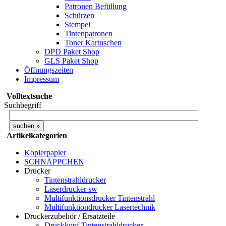
Patronen Befüllung
Schürzen
Stempel
Tintenpatronen
Toner Kartuschen
DPD Paket Shop
GLS Paket Shop
Öffnungszeiten
Impressum
Volltextsuche
Suchbegriff
Artikelkategorien
Kopierpapier
SCHNÄPPCHEN
Drucker
Tintenstrahldrucker
Laserdrucker sw
Multifunktionsdrucker Tintenstrahl
Multifunktiondrucker Lasertechnik
Druckerzubehör / Ersatzteile
Druckkopf Tintenstrahldrucker