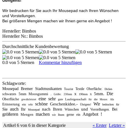
Übrigens!
Wir bedrucken für Sie auch Ihr Mousepad nach Ihren Wünschen
und Vorstellungen.
Bei größeren Mengen machen wir Ihnen gerne ein Angebot !
Hersteller: Bimbos
Hersteller Nr.: Bimbos
Durchschnittliche Kundenbewertung
0.0 von 5 Sternen
Kommentar hinzufügen
Schlagworte:
Mousepad
Bremer
Stadtmusikanten
Textile
Oberfläche.
Tourist
Dickes
Die
x
5mm.
5mm
Moosgummi
schwarzes
.
x
190mm
Größe:
230mm
eine
sehr
Oberfläche
Laufeigenschaft
gute
die
Als
gewährleistet
für
Mouse.
schöne
Wir
Geschenkidee.-
Erinnerung
ein
Übrigens!
bedrucken
für
sehr
auch
Sie
nach
Ihren
und
Ihr
Bei
Wünschen
Vorstellungen.
Mousepad
größeren
machen
Angebot
!
Mengen
gerne
ein
wir
Ihnen
Artikel 6 von 6 in dieser Kategorie
« Erster
Letzter »