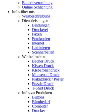
Batterieverordnung
Online Schlichtung
Infos über uns
Wegbeschreibung
Dienstleistungen
Bindungen
Druckerei
Faxen
Fotokopien
Internet
Laminieren
Scannarbeiten
Wir bedrucken
Becher Druck
Kissen Druck
Klebefoliendruck
Mousepad Druck
Plakatdruck / Poster
Puzzle Druck
T-Shirt Druck
Infos zu Produkten
Buttons
Bürobedarf
Computer
Drucker