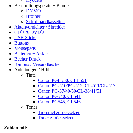
Kyocera
Beschriftungsgeräte + Bänder
DYMO
Brother
Schriftbandkassetten
Aktenvernichter / Shredder
CD`s & DVD`s
USB Sticks
Buttons
Mousepads
Batterien + Akkus
Becher Druck
Kartons / Versandtaschen
Anleitungen / Hilfe
Tinte
Canon PGI-550, CLI-551
Canon PG-510/PG-512, CL-511/CL-513
Canon PG-37/40/50/CL-38/41/51
Canon PG540, CL541
Canon PG545, CL546
Toner
Trommel zurücksetzen
Toner zurücksetzen
Zahlen mit: