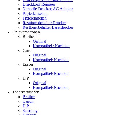
Druckkopf Reiniger
Netzteile Drucker, AC Adapter
Papierkassetten
Fixiereinheiten
Resttintenbehälter Drucker
Resttonerbehälter Laserdrucker
Druckerpatronen
Brother
Original
Kompatibel / Nachbau
Canon
Original
Kompatibel/ Nachbau
Epson
Original
Kompatibel/ Nachbau
H P
Original
Kompatibel/ Nachbau
Tonerkartuschen
Brother
Canon
H P
Samsung