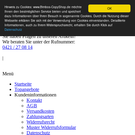
Hinweis zu Cookies: www.Bimbos-CopyShop.de möchte
OK
Ihnen den bestmöglichen Service bieten und speichert
dazu Informationen über Ihren Besuch in sogenannte Cookies. Durch die Nutzung dieser
Webseite erklären Sie sich mit der Verwendung von Cookies einverstanden. Detaillierte
Informationen, auch zu Ihrem Widerspruchsrecht, erhalten Sie durch Klick auf
Datenschutz
Sie haben Fragen zu unseren Artikeln?
Wir beraten Sie unter der Rufnummer:
0421 / 27 08 14
Anmelden
|
Warenkorb
Menü
Startseite
Topangebote
Kundeninformationen
Kontakt
AGB
Versandkosten
Zahlungsarten
Widerrufsrecht
Muster Widerrufsformular
Datenschutz