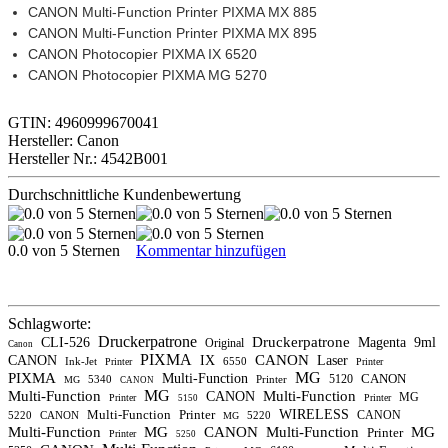
CANON Multi-Function Printer PIXMA MX 885
CANON Multi-Function Printer PIXMA MX 895
CANON Photocopier PIXMA IX 6520
CANON Photocopier PIXMA MG 5270
GTIN: 4960999670041
Hersteller: Canon
Hersteller Nr.: 4542B001
Durchschnittliche Kundenbewertung
0.0 von 5 Sternen
Kommentar hinzufügen
Schlagworte:
Druckerpatrone
Druckerpatrone
CLI-526
Magenta
9ml
Original
Canon
PIXMA
CANON
CANON
IX
Laser
Ink-Jet
6550
Printer
Printer
MG
PIXMA
Multi-Function
CANON
5120
5340
Printer
MG
CANON
MG
Multi-Function
Multi-Function
CANON
MG
Printer
Printer
5150
Multi-Function
Printer
WIRELESS
CANON
5220
CANON
5220
MG
Multi-Function
MG
CANON
Multi-Function
MG
Printer
Printer
5250