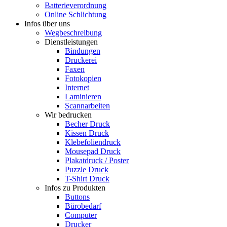
Batterieverordnung
Online Schlichtung
Infos über uns
Wegbeschreibung
Dienstleistungen
Bindungen
Druckerei
Faxen
Fotokopien
Internet
Laminieren
Scannarbeiten
Wir bedrucken
Becher Druck
Kissen Druck
Klebefoliendruck
Mousepad Druck
Plakatdruck / Poster
Puzzle Druck
T-Shirt Druck
Infos zu Produkten
Buttons
Bürobedarf
Computer
Drucker