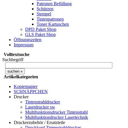
Patronen Befüllung
Schürzen
Stempel
Tintenpatronen
Toner Kartuschen
DPD Paket Shop
GLS Paket Shop
Öffnungszeiten
Impressum
Volltextsuche
Suchbegriff
Artikelkategorien
Kopierpapier
SCHNÄPPCHEN
Drucker
Tintenstrahldrucker
Laserdrucker sw
Multifunktionsdrucker Tintenstrahl
Multifunktiondrucker Lasertechnik
Druckerzubehör / Ersatzteile
Druckkopf Tintenstrahldrucker