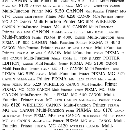
Multi-Function
CANON
Multi-Function
5350
6100
Printer
MG
CANON
6120
MG
Multi-Function
6120
CANON
Printer
WIRELESS
Printer
MG
CANON
6150
CANON
Multi-Function
MG
Printer
Printer
MG
Multi-Function
6170
Printer
MG
6250
CANON
Multi-Function
CANON
Multi-Function
Printer
Multi-Function
Printer
WIRELESS
MG
MG
8120
8120
CANON
MG
Printer
CANON
Multi-Function
CANON
Multi-Function
8150
CANON
Printer
Printer
8250
CANON
MG
MG
Multi-Function
8170
Multi-Function
4800
Multi-Function
IP
Printer
PIXMA
CANON
Printer
CANON
PIXMA
4840
IP
Multi-Function
Printer
PIXMA
4820
IP
Multi-Function
Printer
CANON
Multi-Function
PIXMA
IP
CANON
4850
CANON
Multi-Function
Printer
PIXMA
PIXMA
IP
Printer
IP
4900
POTTER
Multi-Function
IP
CANON
Printer
4950
(HARRY
PIXMA
4950
5100
EDITION)
PIXMA
MG
Multi-Function
Printer
CANON
CANON
Multi-Function
5120
Multi-Function
CANON
Printer
MG
PIXMA
Printer
Multi-Function
MG
PIXMA
PIXMA
MG
5150
Printer
5170
CANON
Printer
PIXMA
CANON
5220
MG
Multi-Function
Multi-Function
CANON
Printer
WIRELESS
MG
5220
CANON
Multi-Function
Printer
PIXMA
PIXMA
5250
PIXMA
MG
MG
CANON
Multi-Function
5350
Printer
Multi-
CANON
Printer
MG
Multi-Function
PIXMA
6100
CANON
Function
Printer
MG
Printer
CANON
6120
PIXMA
PIXMA
Multi-Function
6120
Printer
WIRELESS
CANON
Multi-Function
MG
PIXMA
Multi-Function
PIXMA
6170
MG
MG
CANON
Printer
6150
CANON
MG
CANON
Printer
Printer
PIXMA
Multi-Function
PIXMA
6250
Multi-Function
Multi-
MG
Printer
PIXMA
MG
CANON
CANON
8120
715
Multi-Function
Function
MG
8120
Multi-
Printer
CANON
PIXMA
WIRELESS