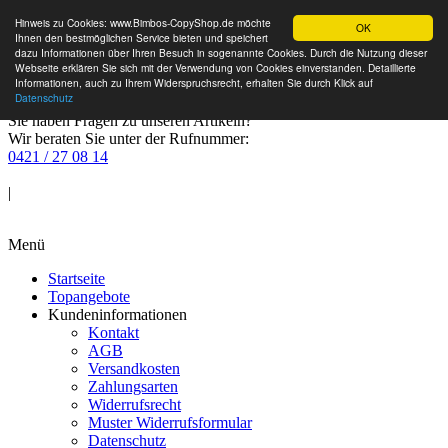
Hinweis zu Cookies: www.Bimbos-CopyShop.de möchte
OK
Ihnen den bestmöglichen Service bieten und speichert
dazu Informationen über Ihren Besuch in sogenannte Cookies. Durch die Nutzung dieser
Webseite erklären Sie sich mit der Verwendung von Cookies einverstanden. Detaillierte
Informationen, auch zu Ihrem Widerspruchsrecht, erhalten Sie durch Klick auf
Datenschutz
Sie haben Fragen zu unseren Artikeln?
Wir beraten Sie unter der Rufnummer:
0421 / 27 08 14
Anmelden
|
Warenkorb
Menü
Startseite
Topangebote
Kundeninformationen
Kontakt
AGB
Versandkosten
Zahlungsarten
Widerrufsrecht
Muster Widerrufsformular
Datenschutz