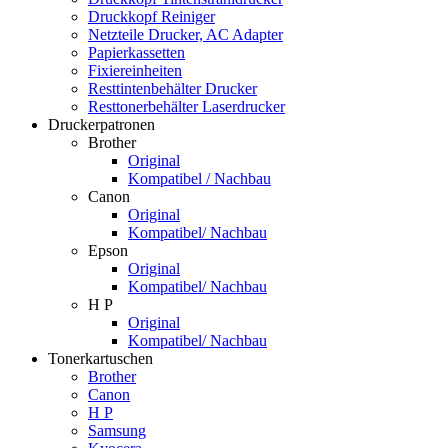
Druckkopf Reiniger
Netzteile Drucker, AC Adapter
Papierkassetten
Fixiereinheiten
Resttintenbehälter Drucker
Resttonerbehälter Laserdrucker
Druckerpatronen
Brother
Original
Kompatibel / Nachbau
Canon
Original
Kompatibel/ Nachbau
Epson
Original
Kompatibel/ Nachbau
H P
Original
Kompatibel/ Nachbau
Tonerkartuschen
Brother
Canon
H P
Samsung