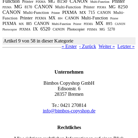
Function
8150
CANON
Printer
Printer
MG
PIXMA
Multi-Function
MG
CANON
8250
Multi-Function
Printer
MG
8170
PIXMA
PIXMA
CANON
PIXMA
Multi-Function
MX
715
Multi-
CANON
Printer
Printer
Function
MX
CANON
Multi-Function
PIXMA
884
Printer
MX
PIXMA
CANON
895
885
MX
Multi-Function
Printer
PIXMA
CANON
6520
IX
Photocopier
5270
PIXMA
CANON
MG
PIXMA
Photocopier
Artikel 9 von 58 in dieser Kategorie
« Erster
‹ Zurück
Weiter »
Letzter »
Unternehmen
Bimbos Copyshop GmbH
Edisonstr. 6
28357 Bremen
Te.: 0421 270814
info@bimbos-copyshop.de
Rechtliches