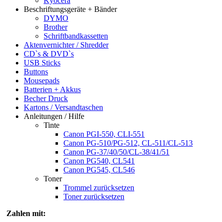
Kyocera
Beschriftungsgeräte + Bänder
DYMO
Brother
Schriftbandkassetten
Aktenvernichter / Shredder
CD`s & DVD`s
USB Sticks
Buttons
Mousepads
Batterien + Akkus
Becher Druck
Kartons / Versandtaschen
Anleitungen / Hilfe
Tinte
Canon PGI-550, CLI-551
Canon PG-510/PG-512, CL-511/CL-513
Canon PG-37/40/50/CL-38/41/51
Canon PG540, CL541
Canon PG545, CL546
Toner
Trommel zurücksetzen
Toner zurücksetzen
Zahlen mit: